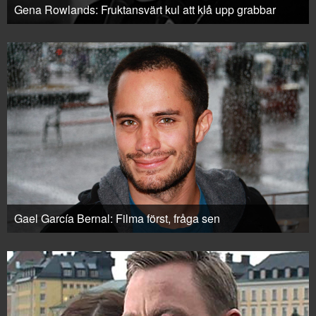
Gena Rowlands: Fruktansvärt kul att klå upp grabbar
Gael García Bernal: Filma först, fråga sen