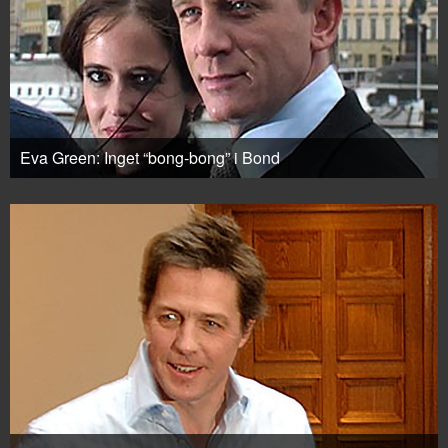
Eva Green: Inget “bong-bong” i Bond