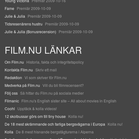
Young Victoria
Premiär 2009-10-16
Fame
Premiär 2009-10-09
Julie & Julia
Premiär 2009-10-09
Tidsresenärens hustru
Premiär 2009-10-09
Julie & Julia (Bonusrecension)
Premiär 2009-10-09
FILM.NU LÄNKAR
Om Film.nu
Historia, fakta och integritetspolicy
Kontakta Film.nu
Skriv ett mail
Redaktion
Vi som skriver för Film.nu
Medverka på Film.nu
Vill du bli filmrecensent?
Följ oss
Så hittar du Film.nu på sociala medier
Filmanic
Film.nu's English sister site – All about movies in English
Coohl
Upptäck & kolla videos!
12 skolbussar görs om till tiny house
Kolla nu!
De 18 mest skrämmande och farliga bergsvägarna i Europa
Kolla nu!
Kolla
De 8 mest hisnande bergstågturerna i Alperna