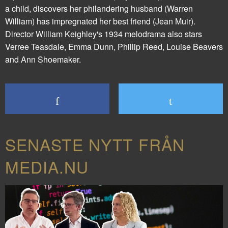
a child, discovers her philandering husband (Warren
William) has impregnated her best friend (Jean Muir).
Director William Keighley's 1934 melodrama also stars
Verree Teasdale, Emma Dunn, Phillip Reed, Louise Beavers
and Ann Shoemaker.
SENASTE NYTT FRÅN
MEDIA.NU