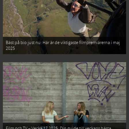
Bäst på bio just nu: Här är de viktigaste filmpremiärerna i maj
2025
Film och TV – Vecka 17 2025: Din guide till veckans bästa