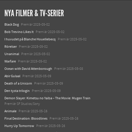
NYA FILMER & TV-SERIER
Black Dog
Premiär 2025-05-02
Bob Trevino Likes It
Premiär 2025-05-02
I huvudet på Blanche Houellebecq
Premiär 2025-05-02
Rörelser
Premiär 2025-05-02
Unanimal
Premiär 2025-05-02
Warfare
Premiär 2025-05-02
Ocean with David Attenborough
Premiär 2025-05-08
Abir Gulaal
Premiär 2025-05-09
Death of a Unicorn
Premiär 2025-05-09
Den tysta trilogin
Premiär 2025-05-09
Demon Slayer: Kimetsu no Yaiba – The Movie: Mugen Train
Premiär SF Studios/Sony
Animale
Premiär 2025-05-16
Final Destination: Bloodlines
Premiär 2025-05-16
Hurry Up Tomorrow
Premiär 2025-05-16