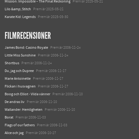
Mission: Impossible – The Final Reckoning
Premiär 2025-05-21
Lilo &amp; Stitch
Premiär 2025-05-21
Karate Kid: Legends
Premiär 2025-05-30
FILMRECENSIONER
James Bond: Casino Royale
Premiär 2006-11-24
Little Miss Sunshine
Premiär 2006-11-24
Shortbus
Premiär 2006-11-24
Du, jag och Dupree
Premiär 2006-11-17
Marie Antoinette
Premiär 2006-11-17
Flickan i husvagnen
Premiär 2006-11-17
Boog och Elliot - Vilda vänner
Premiär 2006-11-10
De andras liv
Premiär 2006-11-10
Wallander: Hemligheten
Premiär 2006-11-10
Borat
Premiär 2006-11-03
Flags of our fathers
Premiär 2006-11-03
Alice och jag
Premiär 2006-10-27