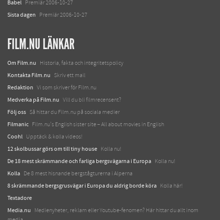
Babel
Premiär 2006-10-27
Sista dagen
Premiär 2006-10-27
FILM.NU LÄNKAR
Om Film.nu
Historia, fakta och integritetspolicy
Kontakta Film.nu
Skriv ett mail
Redaktion
Vi som skriver för Film.nu
Medverka på Film.nu
Vill du bli filmrecensent?
Följ oss
Så hittar du Film.nu på sociala medier
Filmanic
Film.nu's English sister site – All about movies in English
Coohl
Upptäck & kolla videos!
12 skolbussar görs om till tiny house
Kolla nu!
De 18 mest skrämmande och farliga bergsvägarna i Europa
Kolla nu!
Kolla
De 8 mest hisnande bergstågturerna i Alperna
8 skrämmande bergsgrusvägar i Europa du aldrig borde köra
Kolla här!
Textadore
Media.nu
Medienyheter, reklam eller Youtube-fenomen? Här hittar du allt inom
media