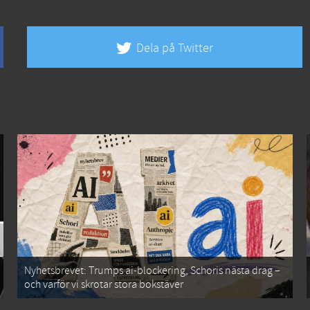
Dela på Twitter
Nyhetsbrevet: Trumps ai-blockering, Schoris nästa drag –
och varför vi skrotar stora bokstäver