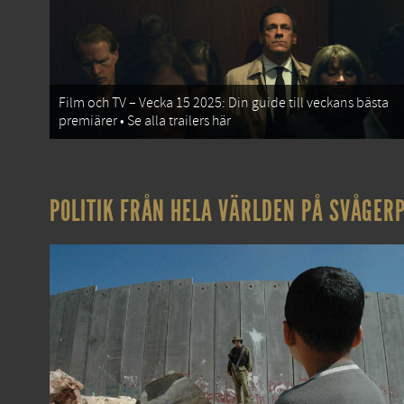
Film och TV – Vecka 15 2025: Din guide till veckans bästa
premiärer • Se alla trailers här
POLITIK FRÅN HELA VÄRLDEN PÅ SVÅGERP