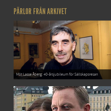
PÄRLOR FRÅN ARKIVET
Möt Lasse Åberg: 40-årsjubileum för Sällskapsresan