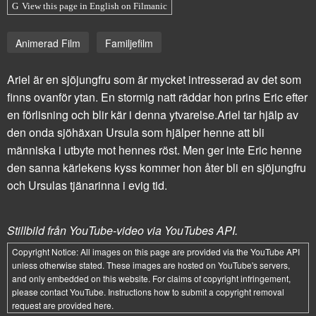
View this page in English on Filmanic
Animerad Film
Familjefilm
Ariel är en sjöjungfru som är mycket intresserad av det som
finns ovanför ytan. En stormig natt räddar hon prins Eric efter
en förlisning och blir kär i denna ytvarelse.Ariel tar hjälp av
den onda sjöhäxan Ursula som hjälper henne att bli
människa i utbyte mot hennes röst. Men ger inte Eric henne
den sanna kärlekens kyss kommer hon åter bli en sjöjungfru
och Ursulas tjänarinna i evig tid.
Stillbild från YouTube-video via YouTubes API.
Copyright Notice:
All images on this page are provided via the
YouTube API
unless otherwise stated. These images are hosted on YouTube's servers,
and only embedded on this website. For claims of copyright infringement,
please contact YouTube. Instructions how to submit a copyright removal
request are provided
here
.