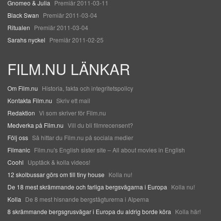
Gnomeo & Julia
Premiär 2011-03-11
Black Swan
Premiär 2011-03-04
Ritualen
Premiär 2011-03-04
Sarahs nyckel
Premiär 2011-02-25
FILM.NU LÄNKAR
Om Film.nu
Historia, fakta och integritetspolicy
Kontakta Film.nu
Skriv ett mail
Redaktion
Vi som skriver för Film.nu
Medverka på Film.nu
Vill du bli filmrecensent?
Följ oss
Så hittar du Film.nu på sociala medier
Filmanic
Film.nu's English sister site – All about movies in English
Coohl
Upptäck & kolla videos!
12 skolbussar görs om till tiny house
Kolla nu!
De 18 mest skrämmande och farliga bergsvägarna i Europa
Kolla nu!
Kolla
De 8 mest hisnande bergstågturerna i Alperna
8 skrämmande bergsgrusvägar i Europa du aldrig borde köra
Kolla här!