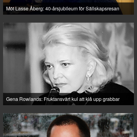
Möt Lasse Åberg: 40-årsjubileum för Sällskapsresan
Gena Rowlands: Fruktansvärt kul att klå upp grabbar