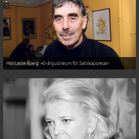
Möt Lasse Åberg: 40-årsjubileum för Sällskapsresan