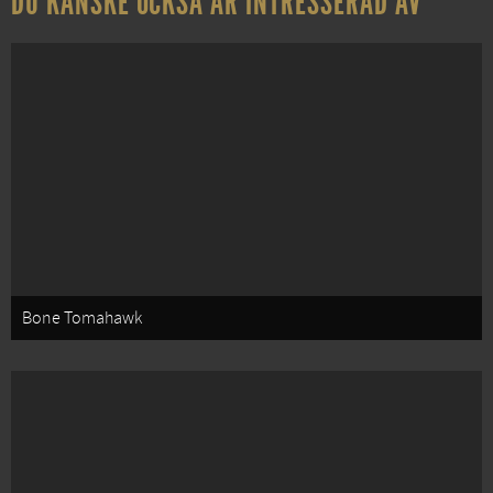
DU KANSKE OCKSÅ ÄR INTRESSERAD AV
Bone Tomahawk