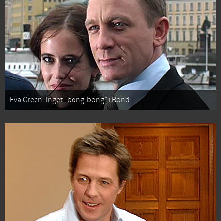
Eva Green: Inget “bong-bong” i Bond