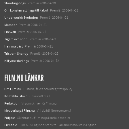
Shooting dogs
Premiär 2006-04-28
Om konsten att flyga till Kabul
Premiär 2006-04-28
Underworld: Evolution
Premiär 2006-04-21
Matador
Premiär 2006-04-21
Firewall
Premiär 2006-04-21
Tigern och snön
Premiär 2006-04-21
Hemma bäst
Premiär 2006-04-21
Tristram Shandy
Premiär 2006-04-21
Kill your darlings
Premiär 2006-04-12
FILM.NU LÄNKAR
Om Film.nu
Historia, fakta och integritetspolicy
Kontakta Film.nu
Skriv ett mail
Redaktion
Vi som skriver för Film.nu
Medverka på Film.nu
Vill du bli filmrecensent?
Följ oss
Så hittar du Film.nu på sociala medier
Filmanic
Film.nu's English sister site – All about movies in English