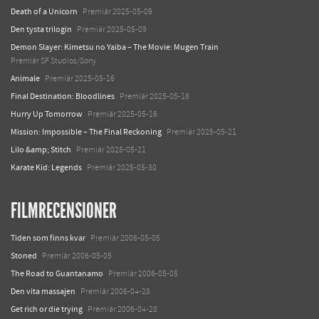
Death of a Unicorn
Premiär 2025-05-09
Den tysta trilogin
Premiär 2025-05-09
Demon Slayer: Kimetsu no Yaiba – The Movie: Mugen Train
Premiär SF Studios/Sony
Animale
Premiär 2025-05-16
Final Destination: Bloodlines
Premiär 2025-05-16
Hurry Up Tomorrow
Premiär 2025-05-16
Mission: Impossible – The Final Reckoning
Premiär 2025-05-21
Lilo &amp; Stitch
Premiär 2025-05-21
Karate Kid: Legends
Premiär 2025-05-30
FILMRECENSIONER
Tiden som finns kvar
Premiär 2006-05-05
Stoned
Premiär 2006-05-05
The Road to Guantanamo
Premiär 2006-05-05
Den vita massajen
Premiär 2006-04-28
Get rich or die trying
Premiär 2006-04-28