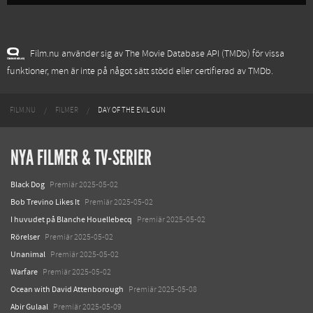
Film.nu använder sig av The Movie Database API (TMDb) för vissa
funktioner, men är inte på något sätt stödd eller certifierad av TMDb.
FILM.NU
FILMER
DAY OF THE EVIL GUN
NYA FILMER & TV-SERIER
Black Dog
Premiär 2025-05-02
Bob Trevino Likes It
Premiär 2025-05-02
I huvudet på Blanche Houellebecq
Premiär 2025-05-02
Rörelser
Premiär 2025-05-02
Unanimal
Premiär 2025-05-02
Warfare
Premiär 2025-05-02
Ocean with David Attenborough
Premiär 2025-05-08
Abir Gulaal
Premiär 2025-05-09