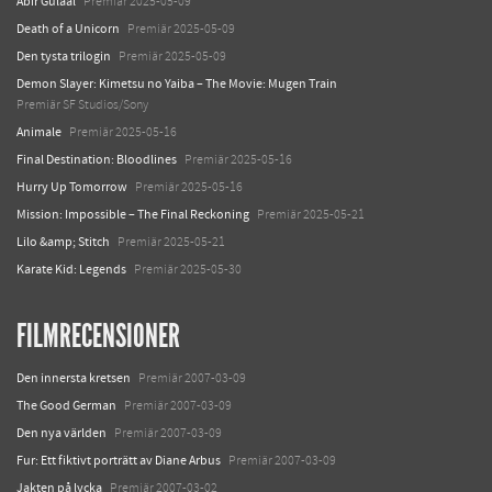
Abir Gulaal
Premiär 2025-05-09
Death of a Unicorn
Premiär 2025-05-09
Den tysta trilogin
Premiär 2025-05-09
Demon Slayer: Kimetsu no Yaiba – The Movie: Mugen Train
Premiär SF Studios/Sony
Animale
Premiär 2025-05-16
Final Destination: Bloodlines
Premiär 2025-05-16
Hurry Up Tomorrow
Premiär 2025-05-16
Mission: Impossible – The Final Reckoning
Premiär 2025-05-21
Lilo &amp; Stitch
Premiär 2025-05-21
Karate Kid: Legends
Premiär 2025-05-30
FILMRECENSIONER
Den innersta kretsen
Premiär 2007-03-09
The Good German
Premiär 2007-03-09
Den nya världen
Premiär 2007-03-09
Fur: Ett fiktivt porträtt av Diane Arbus
Premiär 2007-03-09
Jakten på lycka
Premiär 2007-03-02