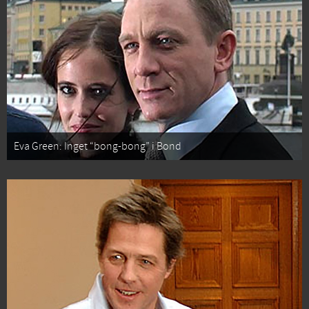
Eva Green: Inget “bong-bong” i Bond