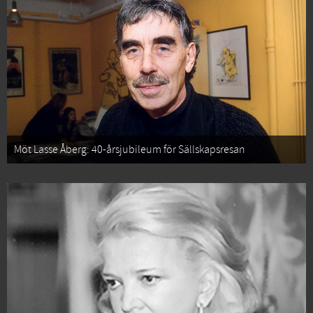
Möt Lasse Åberg: 40-årsjubileum för Sällskapsresan