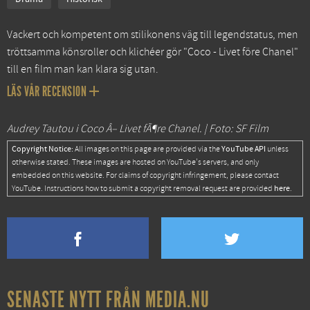
Vackert och kompetent om stilikonens väg till legendstatus, men
tröttsamma könsroller och klichéer gör "Coco - Livet före Chanel"
till en film man kan klara sig utan.
LÄS VÅR RECENSION
Audrey Tautou i Coco Â– Livet fÃ¶re Chanel. | Foto: SF Film
Copyright Notice:
YouTube API
All images on this page are provided via the
unless
otherwise stated. These images are hosted on YouTube's servers, and only
embedded on this website. For claims of copyright infringement, please contact
here
YouTube. Instructions how to submit a copyright removal request are provided
.
SENASTE NYTT FRÅN MEDIA.NU