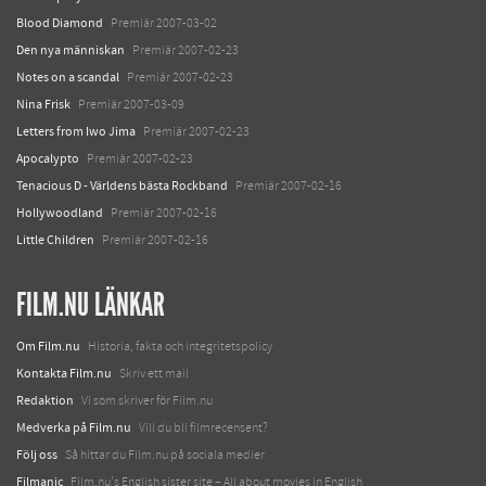
Blood Diamond
Premiär 2007-03-02
Den nya människan
Premiär 2007-02-23
Notes on a scandal
Premiär 2007-02-23
Nina Frisk
Premiär 2007-03-09
Letters from Iwo Jima
Premiär 2007-02-23
Apocalypto
Premiär 2007-02-23
Tenacious D - Världens bästa Rockband
Premiär 2007-02-16
Hollywoodland
Premiär 2007-02-16
Little Children
Premiär 2007-02-16
FILM.NU LÄNKAR
Om Film.nu
Historia, fakta och integritetspolicy
Kontakta Film.nu
Skriv ett mail
Redaktion
Vi som skriver för Film.nu
Medverka på Film.nu
Vill du bli filmrecensent?
Följ oss
Så hittar du Film.nu på sociala medier
Filmanic
Film.nu's English sister site – All about movies in English