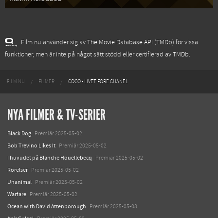
Film.nu använder sig av The Movie Database API (TMDb) för vissa
funktioner, men är inte på något sätt stödd eller certifierad av TMDb.
FILM.NU
FILMER
COCO - LIVET FÖRE CHANEL
NYA FILMER & TV-SERIER
Black Dog
Premiär 2025-05-02
Bob Trevino Likes It
Premiär 2025-05-02
I huvudet på Blanche Houellebecq
Premiär 2025-05-02
Rörelser
Premiär 2025-05-02
Unanimal
Premiär 2025-05-02
Warfare
Premiär 2025-05-02
Ocean with David Attenborough
Premiär 2025-05-08