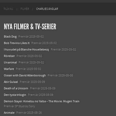
FILM.NU
FILMER
CHARLIES ÄNGLAR
NYA FILMER & TV-SERIER
Black Dog
Premiär 2025-05-02
Bob Trevino Likes It
Premiär 2025-05-02
I huvudet på Blanche Houellebecq
Premiär 2025-05-02
Rörelser
Premiär 2025-05-02
Unanimal
Premiär 2025-05-02
Warfare
Premiär 2025-05-02
Ocean with David Attenborough
Premiär 2025-05-08
Abir Gulaal
Premiär 2025-05-09
Death of a Unicorn
Premiär 2025-05-09
Den tysta trilogin
Premiär 2025-05-09
Demon Slayer: Kimetsu no Yaiba – The Movie: Mugen Train
Premiär SF Studios/Sony
Animale
Premiär 2025-05-16