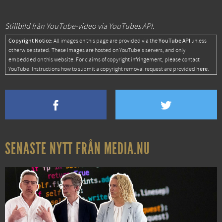
Stillbild från YouTube-video via YouTubes API.
Copyright Notice:
YouTube API
All images on this page are provided via the
unless
otherwise stated. These images are hosted on YouTube's servers, and only
embedded on this website. For claims of copyright infringement, please contact
here
YouTube. Instructions how to submit a copyright removal request are provided
.
SENASTE NYTT FRÅN MEDIA.NU