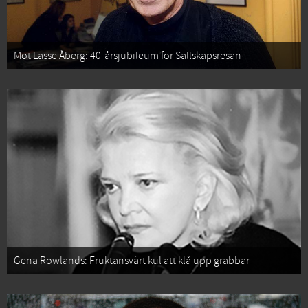
Möt Lasse Åberg: 40-årsjubileum för Sällskapsresan
Gena Rowlands: Fruktansvärt kul att klå upp grabbar