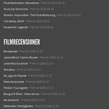
Final Destination: Bloodlines
Premiär 2025-05-16
Hurry Up Tomorrow
Premiär 2025-05-16
Mission: Impossible – The Final Reckoning
Premiär 2025-05-21
Lilo &amp; Stitch
Premiär 2025-05-21
Karate Kid: Legends
Premiär 2025-05-30
FILMRECENSIONER
Bortspolad
Premiär 2006-12-01
James Bond: Casino Royale
Premiär 2006-11-24
Little Miss Sunshine
Premiär 2006-11-24
Shortbus
Premiär 2006-11-24
Du, jag och Dupree
Premiär 2006-11-17
Marie Antoinette
Premiär 2006-11-17
Flickan i husvagnen
Premiär 2006-11-17
Boog och Elliot - Vilda vänner
Premiär 2006-11-10
De andras liv
Premiär 2006-11-10
Wallander: Hemligheten
Premiär 2006-11-10