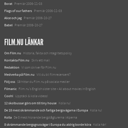
Borat
Premiär 2006-11-03
Flags of our fathers
Premiär 2006-11-03
Alice och jag
Premiär 2006-10-27
Babel
Premiär 2006-10-27
FILM.NU LÄNKAR
Om Film.nu
Historia, fakta och integritetspolicy
Kontakta Film.nu
Skriv ett mail
Redaktion
Vi som skriver för Film.nu
Medverka på Film.nu
Vill du bli filmrecensent?
Följ oss
Så hittar du Film.nu på sociala medier
Filmanic
Film.nu's English sister site – All about movies in English
Coohl
Upptäck & kolla videos!
12 skolbussar görs om till tiny house
Kolla nu!
De 18 mest skrämmande och farliga bergsvägarna i Europa
Kolla nu!
Kolla
De 8 mest hisnande bergstågturerna i Alperna
8 skrämmande bergsgrusvägar i Europa du aldrig borde köra
Kolla här!