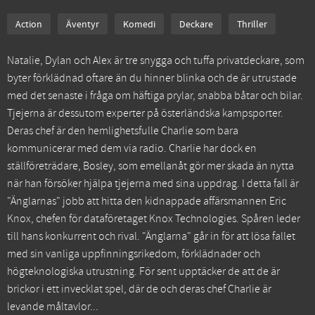
Action
Äventyr
Komedi
Deckare
Thriller
Natalie, Dylan och Alex är tre snygga och tuffa privatdeckare, som
byter förklädnad oftare än du hinner blinka och de är utrustade
med det senaste i fråga om häftiga prylar, snabba båtar och bilar.
Tjejerna är dessutom experter på österländska kampsporter.
Deras chef är den hemlighetsfulle Charlie som bara
kommunicerar med dem via radio. Charlie har dock en
ställföreträdare, Bosley, som emellanåt gör mer skada än nytta
när han försöker hjälpa tjejerna med sina uppdrag. I detta fall är
"Änglarnas" jobb att hitta den kidnappade affärsmannen Eric
Knox, chefen för dataföretaget Knox Technologies. Spåren leder
till hans konkurrent och rival. "Änglarna" går in för att lösa fallet
med sin vanliga uppfinningsrikedom, förklädnader och
högteknologiska utrustning. För sent upptäcker de att de är
brickor i ett invecklat spel, där de och deras chef Charlie är
levande måltavlor...