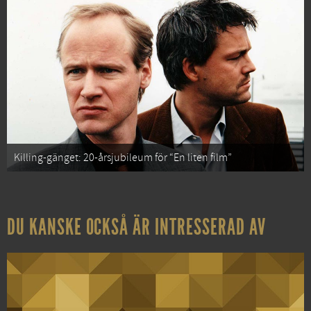
Killing-gänget: 20-årsjubileum för “En liten film”
DU KANSKE OCKSÅ ÄR INTRESSERAD AV