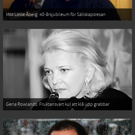
Möt Lasse Åberg: 40-årsjubileum för Sällskapsresan
Gena Rowlands: Fruktansvärt kul att klå upp grabbar