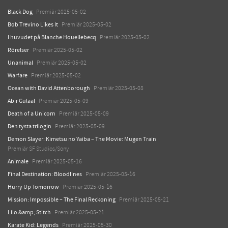
Black Dog
Premiär 2025-05-02
Bob Trevino Likes It
Premiär 2025-05-02
I huvudet på Blanche Houellebecq
Premiär 2025-05-02
Rörelser
Premiär 2025-05-02
Unanimal
Premiär 2025-05-02
Warfare
Premiär 2025-05-02
Ocean with David Attenborough
Premiär 2025-05-08
Abir Gulaal
Premiär 2025-05-09
Death of a Unicorn
Premiär 2025-05-09
Den tysta trilogin
Premiär 2025-05-09
Demon Slayer: Kimetsu no Yaiba – The Movie: Mugen Train
Premiär SF Studios/Sony
Animale
Premiär 2025-05-16
Final Destination: Bloodlines
Premiär 2025-05-16
Hurry Up Tomorrow
Premiär 2025-05-16
Mission: Impossible – The Final Reckoning
Premiär 2025-05-21
Lilo &amp; Stitch
Premiär 2025-05-21
Karate Kid: Legends
Premiär 2025-05-30