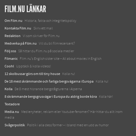
FILM.NU LÄNKAR
Om Film.nu
Historia, fakta och integritetspolicy
Kontakta Film.nu
Skriv ett mail
Redaktion
Vi som skriver för Film.nu
Medverka på Film.nu
Vill du bli filmrecensent?
Följ oss
Så hittar du Film.nu på sociala medier
Filmanic
Film.nu's English sister site – All about movies in English
Coohl
Upptäck & kolla videos!
12 skolbussar görs om till tiny house
Kolla nu!
De 18 mest skrämmande och farliga bergsvägarna i Europa
Kolla nu!
Kolla
De 8 mest hisnande bergstågturerna i Alperna
8 skrämmande bergsgrusvägar i Europa du aldrig borde köra
Kolla här!
Textadore
Media.nu
Medienyheter, reklam eller Youtube-fenomen? Här hittar du allt inom
media
Svågerpolitik
Politik i alla dess former – i bland med en udd av humor