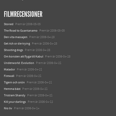
FILMRECENSIONER
Stoned
Premiär 2006-05-05
The Road to Guantanamo
Premiär 2006-05-05
Den vita massajen
Premiär 2006-04-28
Get rich or die trying
Premiär 2006-04-28
Shooting dogs
Premiär 2006-04-28
Om konsten att flyga till Kabul
Premiär 2006-04-28
Underworld: Evolution
Premiär 2006-04-21
Matador
Premiär 2006-04-21
Firewall
Premiär 2006-04-21
Tigern och snön
Premiär 2006-04-21
Hemma bäst
Premiär 2006-04-21
Tristram Shandy
Premiär 2006-04-21
Kill your darlings
Premiär 2006-04-12
Nio liv
Premiär 2006-04-14