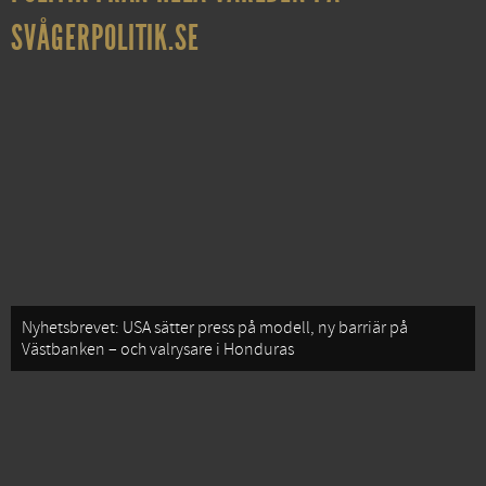
SVÅGERPOLITIK.SE
Nyhetsbrevet: USA sätter press på modell, ny barriär på
Västbanken – och valrysare i Honduras