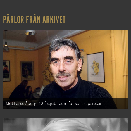
PÄRLOR FRÅN ARKIVET
Möt Lasse Åberg: 40-årsjubileum för Sällskapsresan