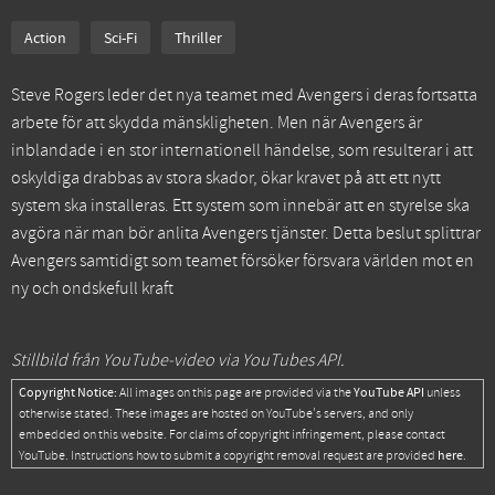
Action
Sci-Fi
Thriller
Steve Rogers leder det nya teamet med Avengers i deras fortsatta
arbete för att skydda mänskligheten. Men när Avengers är
inblandade i en stor internationell händelse, som resulterar i att
oskyldiga drabbas av stora skador, ökar kravet på att ett nytt
system ska installeras. Ett system som innebär att en styrelse ska
avgöra när man bör anlita Avengers tjänster. Detta beslut splittrar
Avengers samtidigt som teamet försöker försvara världen mot en
ny och ondskefull kraft
Stillbild från YouTube-video via YouTubes API.
Copyright Notice:
YouTube API
All images on this page are provided via the
unless
otherwise stated. These images are hosted on YouTube's servers, and only
embedded on this website. For claims of copyright infringement, please contact
here
YouTube. Instructions how to submit a copyright removal request are provided
.