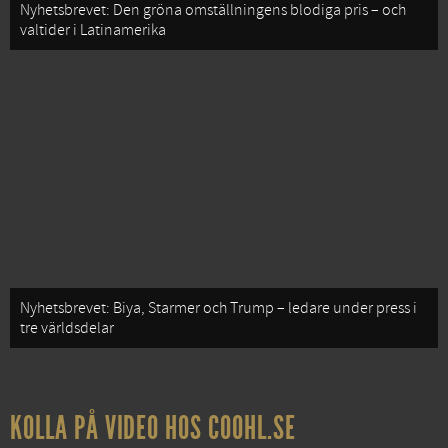
Nyhetsbrevet: Den gröna omställningens blodiga pris – och
valtider i Latinamerika
Nyhetsbrevet: Biya, Starmer och Trump – ledare under press i
tre världsdelar
KOLLA PÅ VIDEO HOS COOHL.SE