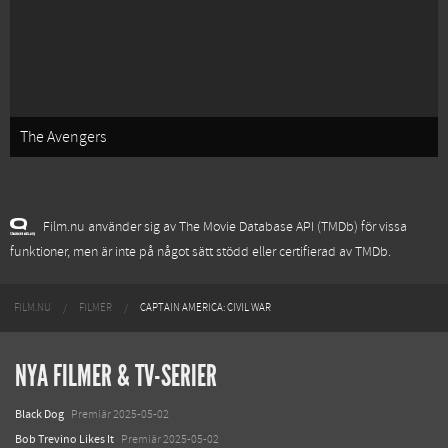
The Avengers
Film.nu använder sig av The Movie Database API (TMDb) för vissa
funktioner, men är inte på något sätt stödd eller certifierad av TMDb.
FILM.NU
FILMER
CAPTAIN AMERICA: CIVIL WAR
NYA FILMER & TV-SERIER
Black Dog
Premiär 2025-05-02
Bob Trevino Likes It
Premiär 2025-05-02