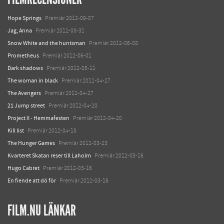
Hope Springs
Premiär 2012-09-07
Jag, Anna
Premiär 2012-08-31
Snow White and the huntsman
Premiär 2012-06-08
Prometheus
Premiär 2012-06-01
Dark shadows
Premiär 2012-05-11
The woman in black
Premiär 2012-04-27
The Avengers
Premiär 2012-04-27
21 Jump street
Premiär 2012-04-20
Project X - Hemmafesten
Premiär 2012-04-20
Kill list
Premiär 2012-04-18
The Hunger Games
Premiär 2012-03-23
Kvarteret Skatan reser till Laholm
Premiär 2012-03-16
Hugo Cabret
Premiär 2012-03-16
En fiende att dö för
Premiär 2012-03-16
FILM.NU LÄNKAR