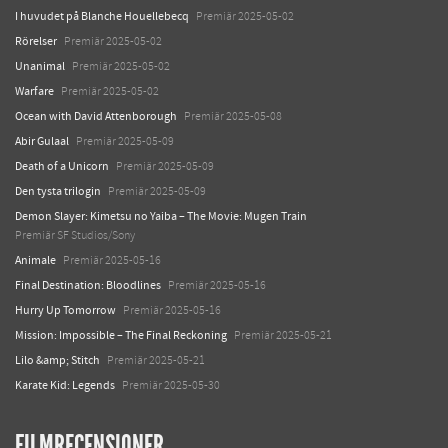
I huvudet på Blanche Houellebecq
Premiär 2025-05-02
Rörelser
Premiär 2025-05-02
Unanimal
Premiär 2025-05-02
Warfare
Premiär 2025-05-02
Ocean with David Attenborough
Premiär 2025-05-08
Abir Gulaal
Premiär 2025-05-09
Death of a Unicorn
Premiär 2025-05-09
Den tysta trilogin
Premiär 2025-05-09
Demon Slayer: Kimetsu no Yaiba – The Movie: Mugen Train
Premiär SF Studios/Sony
Animale
Premiär 2025-05-16
Final Destination: Bloodlines
Premiär 2025-05-16
Hurry Up Tomorrow
Premiär 2025-05-16
Mission: Impossible – The Final Reckoning
Premiär 2025-05-21
Lilo &amp; Stitch
Premiär 2025-05-21
Karate Kid: Legends
Premiär 2025-05-30
FILMRECENSIONER