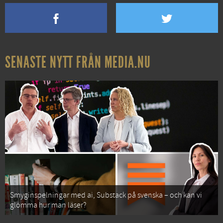
SENASTE NYTT FRÅN MEDIA.NU
Smyginspelningar med ai, Substack på svenska – och kan vi
glömma hur man läser?