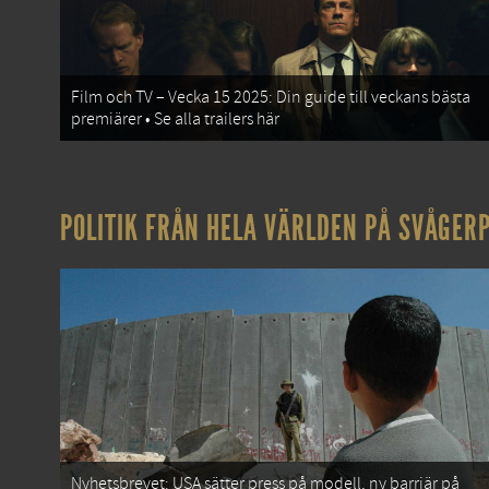
Film och TV – Vecka 15 2025: Din guide till veckans bästa
premiärer • Se alla trailers här
POLITIK FRÅN HELA VÄRLDEN PÅ SVÅGERP
Nyhetsbrevet: USA sätter press på modell, ny barriär på