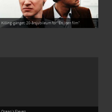
Killing-gänget: 20-årsjubileum för “En liten film”
Ocean's Eleven