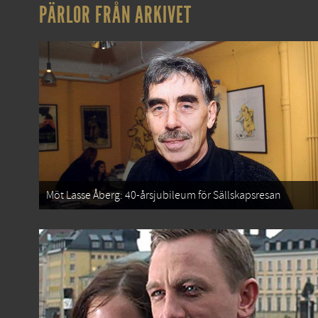
PÄRLOR FRÅN ARKIVET
Möt Lasse Åberg: 40-årsjubileum för Sällskapsresan