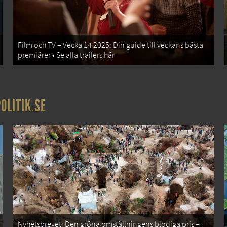
Film och TV – Vecka 14 2025: Din guide till veckans bästa
premiärer • Se alla trailers här
OLITIK.SE
Nyhetsbrevet: Den gröna omställningens blodiga pris –