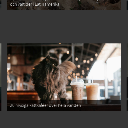
och valtider i Latinamerika
20 mysiga kattkaféer över hela världen