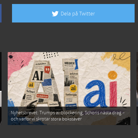
Dela på Twitter
Nyhetsbrevet: Trumps ai-blockering, Schoris nästa drag –
och varför vi skrotar stora bokstäver