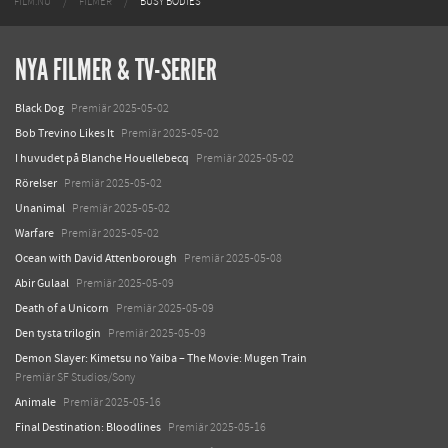
FILM.NU
FILMER
BUSY BODIES
NYA FILMER & TV-SERIER
Black Dog
Premiär 2025-05-02
Bob Trevino Likes It
Premiär 2025-05-02
I huvudet på Blanche Houellebecq
Premiär 2025-05-02
Rörelser
Premiär 2025-05-02
Unanimal
Premiär 2025-05-02
Warfare
Premiär 2025-05-02
Ocean with David Attenborough
Premiär 2025-05-08
Abir Gulaal
Premiär 2025-05-09
Death of a Unicorn
Premiär 2025-05-09
Den tysta trilogin
Premiär 2025-05-09
Demon Slayer: Kimetsu no Yaiba – The Movie: Mugen Train
Premiär SF Studios/Sony
Animale
Premiär 2025-05-16
Final Destination: Bloodlines
Premiär 2025-05-16