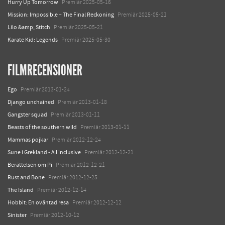
Hurry Up Tomorrow
Premiär 2025-05-16
Mission: Impossible – The Final Reckoning
Premiär 2025-05-21
Lilo &amp; Stitch
Premiär 2025-05-21
Karate Kid: Legends
Premiär 2025-05-30
FILMRECENSIONER
Ego
Premiär 2013-01-24
Django unchained
Premiär 2013-01-18
Gangster squad
Premiär 2013-01-11
Beasts of the southern wild
Premiär 2013-01-11
Mammas pojkar
Premiär 2012-12-24
Sune i Grekland - All inclusive
Premiär 2012-12-21
Berättelsen om Pi
Premiär 2012-12-21
Rust and Bone
Premiär 2012-12-25
The Island
Premiär 2012-12-14
Hobbit: En oväntad resa
Premiär 2012-12-12
Sinister
Premiär 2012-10-12