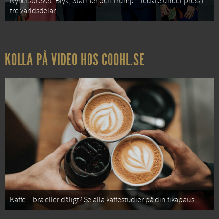
Nyhetsbrevet: Biya, Starmer och Trump – ledare under press i
tre världsdelar
KOLLA PÅ VIDEO HOS COOHL.SE
Kaffe – bra eller dåligt? Se alla kaffestudier på din fikapaus