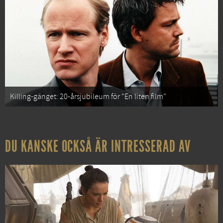
Killing-gänget: 20-årsjubileum för “En liten film”
DU KANSKE OCKSÅ ÄR INTRESSERAD AV