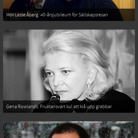
Möt Lasse Åberg: 40-årsjubileum för Sällskapsresan
Gena Rowlands: Fruktansvärt kul att klå upp grabbar