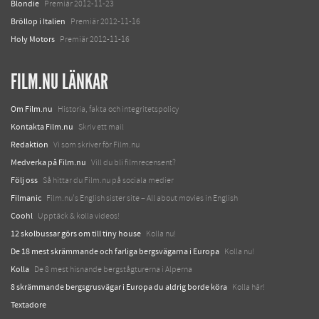
Blondie
Premiär 2012-11-23
Bröllop i Italien
Premiär 2012-11-16
Holy Motors
Premiär 2012-11-16
FILM.NU LÄNKAR
Om Film.nu
Historia, fakta och integritetspolicy
Kontakta Film.nu
Skriv ett mail
Redaktion
Vi som skriver för Film.nu
Medverka på Film.nu
Vill du bli filmrecensent?
Följ oss
Så hittar du Film.nu på sociala medier
Filmanic
Film.nu's English sister site – All about movies in English
Coohl
Upptäck & kolla videos!
12 skolbussar görs om till tiny house
Kolla nu!
De 18 mest skrämmande och farliga bergsvägarna i Europa
Kolla nu!
Kolla
De 8 mest hisnande bergstågturerna i Alperna
8 skrämmande bergsgrusvägar i Europa du aldrig borde köra
Kolla här!
Textadore