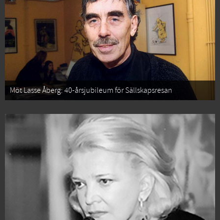
Möt Lasse Åberg: 40-årsjubileum för Sällskapsresan