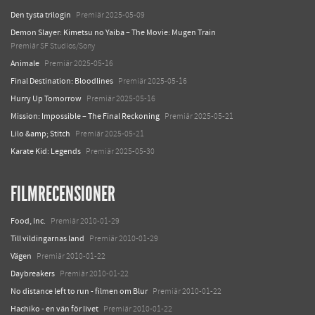
Den tysta trilogin
Premiär 2025-05-09
Demon Slayer: Kimetsu no Yaiba – The Movie: Mugen Train
Premiär SF Studios/Sony
Animale
Premiär 2025-05-16
Final Destination: Bloodlines
Premiär 2025-05-16
Hurry Up Tomorrow
Premiär 2025-05-16
Mission: Impossible – The Final Reckoning
Premiär 2025-05-21
Lilo &amp; Stitch
Premiär 2025-05-21
Karate Kid: Legends
Premiär 2025-05-30
FILMRECENSIONER
Food, Inc.
Premiär 2010-01-29
Till vildingarnas land
Premiär 2010-01-29
Vägen
Premiär 2010-01-22
Daybreakers
Premiär 2010-01-22
No distance left to run - filmen om Blur
Premiär 2010-01-22
Hachiko - en vän för livet
Premiär 2010-01-22