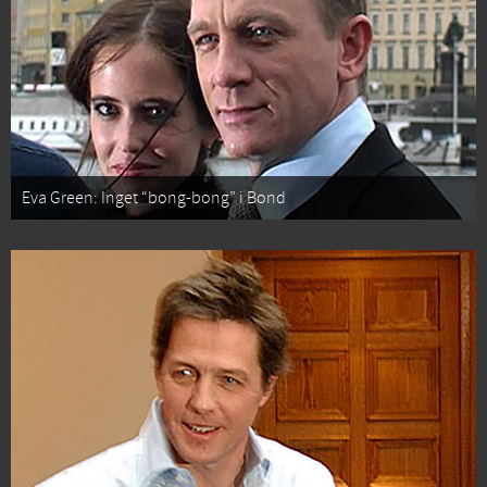
Eva Green: Inget “bong-bong” i Bond