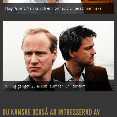
Hugh Grant: Man kan bli en normal, civiliserad människa
Killing-gänget: 20-årsjubileum för “En liten film”
DU KANSKE OCKSÅ ÄR INTRESSERAD AV