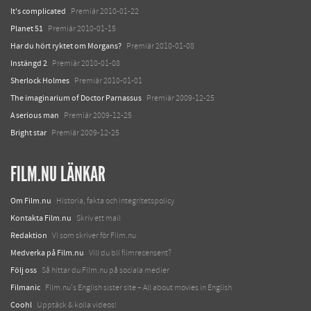
It's complicated
Premiär 2010-01-22
Planet 51
Premiär 2010-01-15
Har du hört ryktet om Morgans?
Premiär 2010-01-08
Instängd 2
Premiär 2010-01-08
Sherlock Holmes
Premiär 2010-01-01
The imaginarium of Doctor Parnassus
Premiär 2009-12-25
A serious man
Premiär 2009-12-25
Bright star
Premiär 2009-12-25
FILM.NU LÄNKAR
Om Film.nu
Historia, fakta och integritetspolicy
Kontakta Film.nu
Skriv ett mail
Redaktion
Vi som skriver för Film.nu
Medverka på Film.nu
Vill du bli filmrecensent?
Följ oss
Så hittar du Film.nu på sociala medier
Filmanic
Film.nu's English sister site – All about movies in English
Coohl
Upptäck & kolla videos!