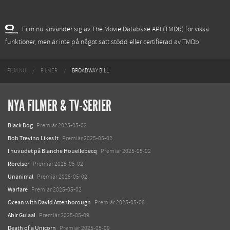
Film.nu använder sig av The Movie Database API (TMDb) för vissa
funktioner, men är inte på något sätt stödd eller certifierad av TMDb.
FILM.NU
FILMER
BROADWAY BILL
NYA FILMER & TV-SERIER
Black Dog
Premiär 2025-05-02
Bob Trevino Likes It
Premiär 2025-05-02
I huvudet på Blanche Houellebecq
Premiär 2025-05-02
Rörelser
Premiär 2025-05-02
Unanimal
Premiär 2025-05-02
Warfare
Premiär 2025-05-02
Ocean with David Attenborough
Premiär 2025-05-08
Abir Gulaal
Premiär 2025-05-09
Death of a Unicorn
Premiär 2025-05-09