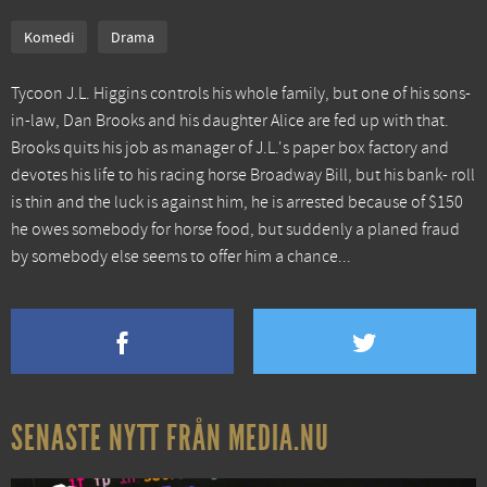
Komedi
Drama
Tycoon J.L. Higgins controls his whole family, but one of his sons-
in-law, Dan Brooks and his daughter Alice are fed up with that.
Brooks quits his job as manager of J.L.'s paper box factory and
devotes his life to his racing horse Broadway Bill, but his bank- roll
is thin and the luck is against him, he is arrested because of $150
he owes somebody for horse food, but suddenly a planed fraud
by somebody else seems to offer him a chance...
SENASTE NYTT FRÅN MEDIA.NU