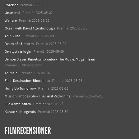
Rörelser
Premiär 2025-05-02
Unanimal
Premiär 2025-05-02
Warfare
Premiär 2025-05-02
Ocean with David Attenborough
Premiär 2025-05-08
Abir Gulaal
Premiär 2025-05-09
Death of a Unicorn
Premiär 2025-05-09
Den tysta trilogin
Premiär 2025-05-09
Demon Slayer: Kimetsu no Yaiba – The Movie: Mugen Train
Premiär SF Studios/Sony
Animale
Premiär 2025-05-16
Final Destination: Bloodlines
Premiär 2025-05-16
Hurry Up Tomorrow
Premiär 2025-05-16
Mission: Impossible – The Final Reckoning
Premiär 2025-05-21
Lilo &amp; Stitch
Premiär 2025-05-21
Karate Kid: Legends
Premiär 2025-05-30
FILMRECENSIONER