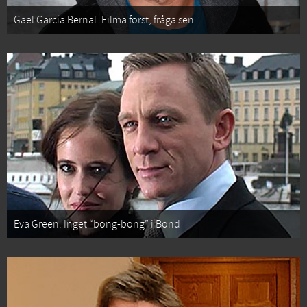
Gael García Bernal: Filma först, fråga sen
Eva Green: Inget “bong-bong” i Bond