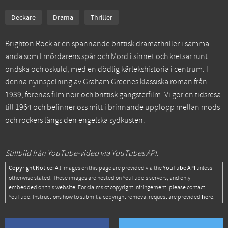
Deckare
Drama
Thriller
Brighton Rock är en spännande brittisk dramathriller i samma
anda som I mördarens spår och Mord i sinnet och kretsar runt
ondska och oskuld, med en dödlig kärlekshistoria i centrum. I
denna nyinspelning av Graham Greenes klassiska roman från
1939, förenas film noir och brittisk gangsterfilm. Vi gör en tidsresa
till 1964 och befinner oss mitt i brinnande upplopp mellan mods
och rockers längs den engelska sydkusten.
Stillbild från YouTube-video via YouTubes API.
Copyright Notice:
YouTube API
All images on this page are provided via the
unless
otherwise stated. These images are hosted on YouTube's servers, and only
embedded on this website. For claims of copyright infringement, please contact
here
YouTube. Instructions how to submit a copyright removal request are provided
.