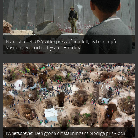
Nyhetsbrevet: USA sätter press på modell, ny barriär på
Västbanken – och valrysare i Honduras
Nyhetsbrevet: Den gröna omställningens blodiga pris – och