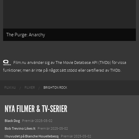
The Purge: Anarchy
Film.nu använder sig av The Movie Database API (TMDb) för vissa
funktioner, men är inte på något sätt stödd eller certifierad av TMDb.
FILM.NU
FILMER
BRIGHTON ROCK
NYA FILMER & TV-SERIER
Black Dog
Premiär 2025-05-02
Bob Trevino Likes It
Premiär 2025-05-02
I huvudet på Blanche Houellebecq
Premiär 2025-05-02