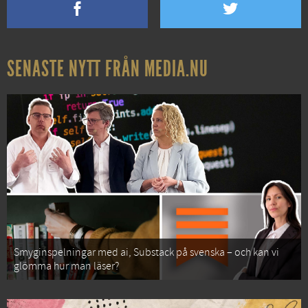
SENASTE NYTT FRÅN MEDIA.NU
Smyginspelningar med ai, Substack på svenska – och kan vi
glömma hur man läser?