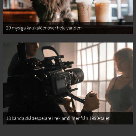
20 mysiga kattkaféer över hela världen
18 kända skådespelare i reklamfilmer från 1990-talet