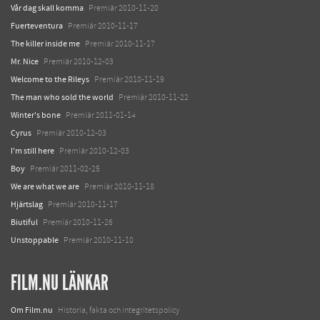
Vår dag skall komma
Premiär 2010-11-20
Fuerteventura
Premiär 2010-11-17
The killer inside me
Premiär 2010-11-17
Mr. Nice
Premiär 2010-12-03
Welcome to the Rileys
Premiär 2010-11-19
The man who sold the world
Premiär 2010-11-22
Winter's bone
Premiär 2011-01-14
Cyrus
Premiär 2010-12-03
I'm still here
Premiär 2010-12-03
Boy
Premiär 2011-02-25
We are what we are
Premiär 2010-11-18
Hjärtslag
Premiär 2010-11-17
Biutiful
Premiär 2010-11-26
Unstoppable
Premiär 2010-11-10
FILM.NU LÄNKAR
Om Film.nu
Historia, fakta och integritetspolicy