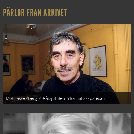
PÄRLOR FRÅN ARKIVET
Möt Lasse Åberg: 40-årsjubileum för Sällskapsresan