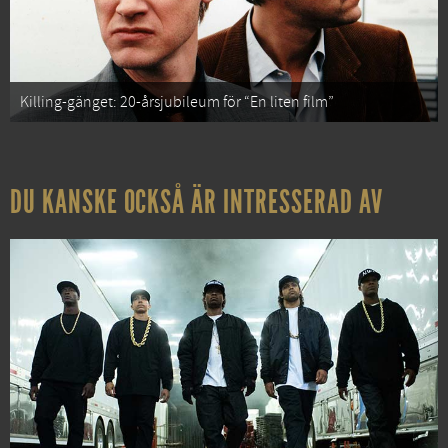
Killing-gänget: 20-årsjubileum för “En liten film”
DU KANSKE OCKSÅ ÄR INTRESSERAD AV