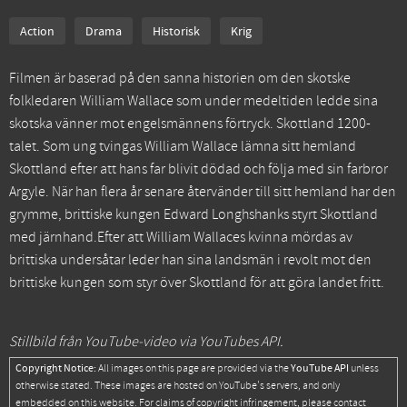
Action
Drama
Historisk
Krig
Filmen är baserad på den sanna historien om den skotske
folkledaren William Wallace som under medeltiden ledde sina
skotska vänner mot engelsmännens förtryck. Skottland 1200-
talet. Som ung tvingas William Wallace lämna sitt hemland
Skottland efter att hans far blivit dödad och följa med sin farbror
Argyle. När han flera år senare återvänder till sitt hemland har den
grymme, brittiske kungen Edward Longhshanks styrt Skottland
med järnhand.Efter att William Wallaces kvinna mördas av
brittiska undersåtar leder han sina landsmän i revolt mot den
brittiske kungen som styr över Skottland för att göra landet fritt.
Stillbild från YouTube-video via YouTubes API.
Copyright Notice:
YouTube API
All images on this page are provided via the
unless
otherwise stated. These images are hosted on YouTube's servers, and only
embedded on this website. For claims of copyright infringement, please contact