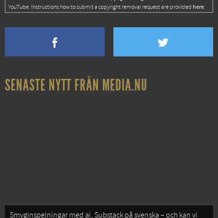
here
YouTube. Instructions how to submit a copyright removal request are provided
.
SENASTE NYTT FRÅN MEDIA.NU
Smyginspelningar med ai, Substack på svenska – och kan vi