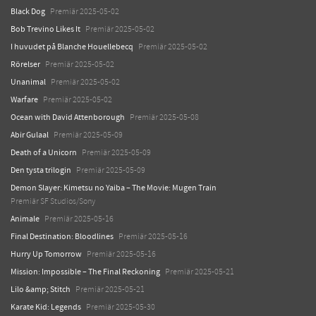
Black Dog
Premiär 2025-05-02
Bob Trevino Likes It
Premiär 2025-05-02
I huvudet på Blanche Houellebecq
Premiär 2025-05-02
Rörelser
Premiär 2025-05-02
Unanimal
Premiär 2025-05-02
Warfare
Premiär 2025-05-02
Ocean with David Attenborough
Premiär 2025-05-08
Abir Gulaal
Premiär 2025-05-09
Death of a Unicorn
Premiär 2025-05-09
Den tysta trilogin
Premiär 2025-05-09
Demon Slayer: Kimetsu no Yaiba – The Movie: Mugen Train
Premiär SF Studios/Sony
Animale
Premiär 2025-05-16
Final Destination: Bloodlines
Premiär 2025-05-16
Hurry Up Tomorrow
Premiär 2025-05-16
Mission: Impossible – The Final Reckoning
Premiär 2025-05-21
Lilo &amp; Stitch
Premiär 2025-05-21
Karate Kid: Legends
Premiär 2025-05-30