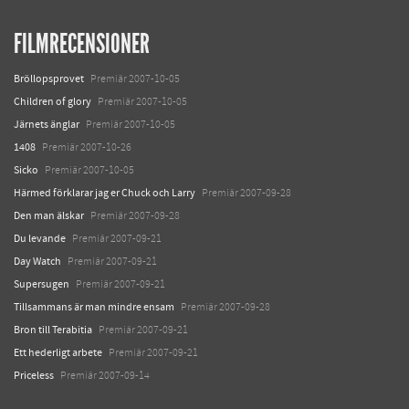
FILMRECENSIONER
Bröllopsprovet
Premiär 2007-10-05
Children of glory
Premiär 2007-10-05
Järnets änglar
Premiär 2007-10-05
1408
Premiär 2007-10-26
Sicko
Premiär 2007-10-05
Härmed förklarar jag er Chuck och Larry
Premiär 2007-09-28
Den man älskar
Premiär 2007-09-28
Du levande
Premiär 2007-09-21
Day Watch
Premiär 2007-09-21
Supersugen
Premiär 2007-09-21
Tillsammans är man mindre ensam
Premiär 2007-09-28
Bron till Terabitia
Premiär 2007-09-21
Ett hederligt arbete
Premiär 2007-09-21
Priceless
Premiär 2007-09-14