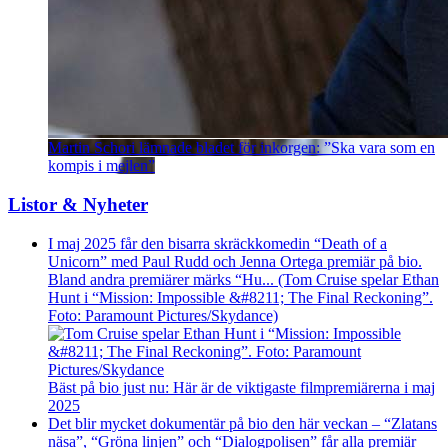
Martin Schori lämnade bladet för inkorgen: ”Ska vara som en
kompis i mejlen”
Listor & Nyheter
I maj 2025 får den bisarra skräckkomedin “Death of a
Unicorn” med Paul Rudd och Jenna Ortega premiär på bio.
Bland andra premiärer märks “Hu... (Tom Cruise spelar Ethan
Hunt i “Mission: Impossible &#8211; The Final Reckoning”.
Foto: Paramount Pictures/Skydance)
Bäst på bio just nu: Här är de viktigaste filmpremiärerna i maj
2025
Det blir mycket dokumentär på bio den här veckan – “Zlatans
näsa”, “Gröna linjen” och “Dialogpolisen” får alla premiär