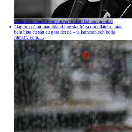
Gena Rowlands: Fruktansvärt kul att klå upp grabbar
“Jag tror på att man ibland inte ska fråga om tillåtelse, utan
bara hitta ett sätt att göra det på – ta kameran och börja
filma!”. Film. ...