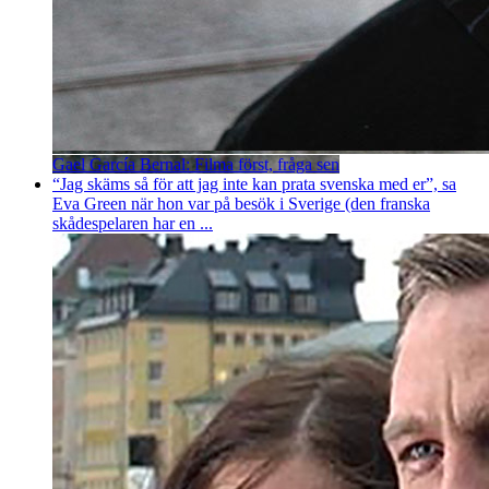
Gael García Bernal: Filma först, fråga sen
“Jag skäms så för att jag inte kan prata svenska med er”, sa
Eva Green när hon var på besök i Sverige (den franska
skådespelaren har en ...