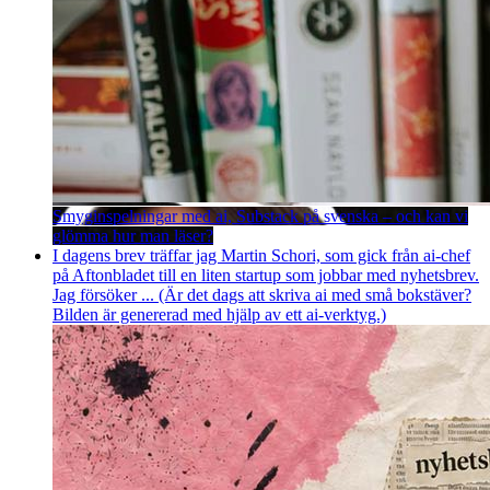
Smyginspelningar med ai, Substack på svenska – och kan vi
glömma hur man läser?
I dagens brev träffar jag Martin Schori, som gick från ai-chef
på Aftonbladet till en liten startup som jobbar med nyhetsbrev.
Jag försöker ... (Är det dags att skriva ai med små bokstäver?
Bilden är genererad med hjälp av ett ai-verktyg.)