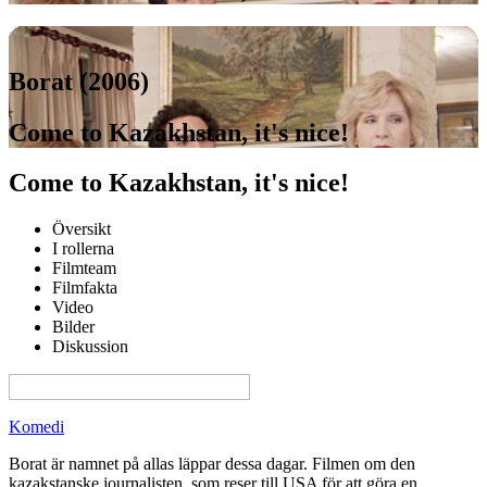
Borat (2006)
Come to Kazakhstan, it's nice!
Come to Kazakhstan, it's nice!
Översikt
I rollerna
Filmteam
Filmfakta
Video
Bilder
Diskussion
View this page in English on Filmanic
Komedi
Borat är namnet på allas läppar dessa dagar. Filmen om den
kazakstanske journalisten, som reser till USA för att göra en