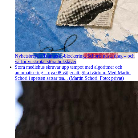
Nyhetsbrevet: Trumps ai-blockering, Schoris nästa drag – och
varför vi skrotar stora bokstäver
Stora mediehus skruvar upp tempot med algoritmer och
automatisering – nya 08 väljer att göra tvärtom. Med Martin
Schori i spetsen satsar tea... (Martin Schori. Foto: privat)