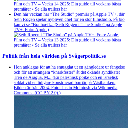
Film och TV – Vecka 14 2025: Din guide till veckans bästa
premiärer • Se alla trailers här
Den här veckan har “The Studio” premiär på Apple TV+, där
Seth Rogen spelar nybliven chef för en stor filmstudio. På bio
kan vi se “Bonhoeff... (Seth Rogen i “The Studio” på Apple
TV+. Foto: Apple.)
Film och TV – Vecka 13 2025: Din guide till veckans bästa
premiärer • Se alla trailers här
Politik från hela världen på Svågerpolitik.se
Hon anklagas för att ha smugglat ut en gängledare ur fängelse
och för att arrangera “knarkfester” åt det ökända syndikatet
Tren de Aragua. M... (En palestinsk pojke och en israelisk
soldat vid en tidigare konstruerad barriär på Västbanken.
Bilden är från 2004. Foto: Justin McIntosh via Wikimedia
Commons. (CC BY 2.0) )