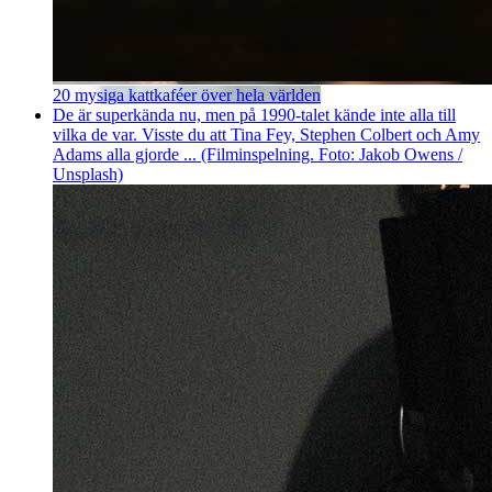
20 mysiga kattkaféer över hela världen
De är superkända nu, men på 1990-talet kände inte alla till
vilka de var. Visste du att Tina Fey, Stephen Colbert och Amy
Adams alla gjorde ... (Filminspelning. Foto: Jakob Owens /
Unsplash)