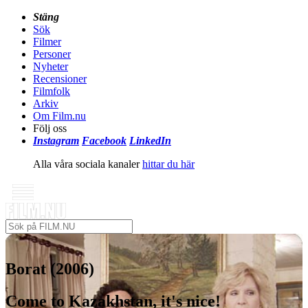
Stäng
Sök
Filmer
Personer
Nyheter
Recensioner
Filmfolk
Arkiv
Om Film.nu
Följ oss
Instagram
Facebook
LinkedIn
Alla våra sociala kanaler
hittar du här
Borat (2006)
Come to Kazakhstan, it's nice!