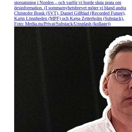
storsatsning i Norden – och varför vi borde sluta prata om
desinformation. (I sommarnyhetsbrevet möter vi bland andra
Christofer Brask (SVT), Daniel Gillblad (Recorded Future),
Karin Lönnheden (MPF) och Kajsa Zetterholm (Substack).
Foto: Media.nu/Privat/Substack/Unsplash (kollage))