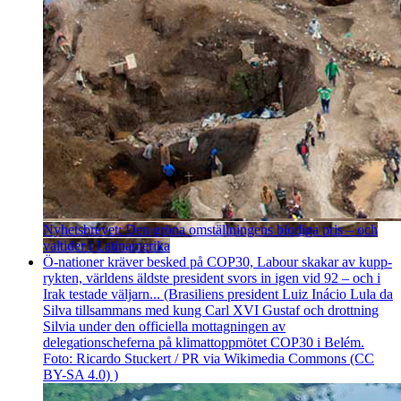
Nyhetsbrevet: Den gröna omställningens blodiga pris – och
valtider i Latinamerika
Ö-nationer kräver besked på COP30, Labour skakar av kupp­
rykten, världens äldste president svors in igen vid 92 – och i
Irak testade väljarn... (Brasiliens president Luiz Inácio Lula da
Silva tillsammans med kung Carl XVI Gustaf och drottning
Silvia under den officiella mottagningen av
delegationscheferna på klimattoppmötet COP30 i Belém.
Foto: Ricardo Stuckert / PR via Wikimedia Commons (CC
BY-SA 4.0) )