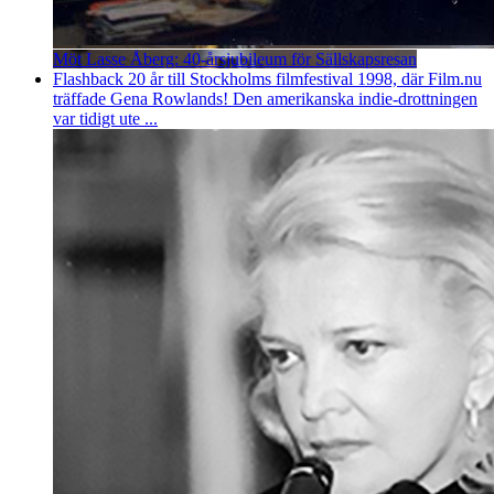
Möt Lasse Åberg: 40-årsjubileum för Sällskapsresan
Flashback 20 år till Stockholms filmfestival 1998, där Film.nu
träffade Gena Rowlands! Den amerikanska indie-drottningen
var tidigt ute ...