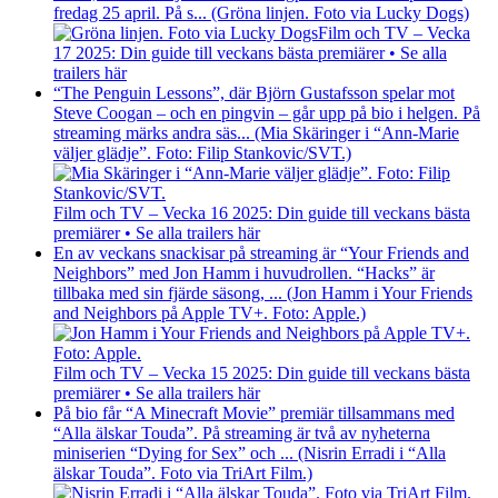
fredag 25 april. På s... (Gröna linjen. Foto via Lucky Dogs)
Film och TV – Vecka
17 2025: Din guide till veckans bästa premiärer • Se alla
trailers här
“The Penguin Lessons”, där Björn Gustafsson spelar mot
Steve Coogan – och en pingvin – går upp på bio i helgen. På
streaming märks andra säs... (Mia Skäringer i “Ann-Marie
väljer glädje”. Foto: Filip Stankovic/SVT.)
Film och TV – Vecka 16 2025: Din guide till veckans bästa
premiärer • Se alla trailers här
En av veckans snackisar på streaming är “Your Friends and
Neighbors” med Jon Hamm i huvudrollen. “Hacks” är
tillbaka med sin fjärde säsong, ... (Jon Hamm i Your Friends
and Neighbors på Apple TV+. Foto: Apple.)
Film och TV – Vecka 15 2025: Din guide till veckans bästa
premiärer • Se alla trailers här
På bio får “A Minecraft Movie” premiär tillsammans med
“Alla älskar Touda”. På streaming är två av nyheterna
miniserien “Dying for Sex” och ... (Nisrin Erradi i “Alla
älskar Touda”. Foto via TriArt Film.)