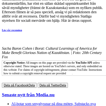
dokumentärfilm, har rönt en sällan skådad uppmärksamhet från
såväl myndigheter (främst de Kazakstanska) som en nyfiken publik.
Eftersom filmen är så pass speciell, ansåg vi på redaktionen den
alltför svår att recensera. Därför bad vi myndigheten Statliga
styrelsen för socialt mervärde om hjälp. Här är deras rapport.
Läs vår recension
Sacha Baron Cohen i Borat: Cultural Learnings of America for
Make Benefit Glorious Nation of Kazakhstan. | Foto: 20th Century
Fox
Copyright Notice:
All images on this page are provided via the
YouTube API
unless
otherwise stated. These images are hosted on YouTube's servers, and only embedded on
this website. For claims of copyright infringement, please contact YouTube. Instructions
how to submit a copyright removal request are provided
here
.
Dela på Facebook
Dela
Dela på Twitter
Dela
Senaste nytt från Media.nu
AI-botar som smyglyssnar på dina möten, Substacks nya