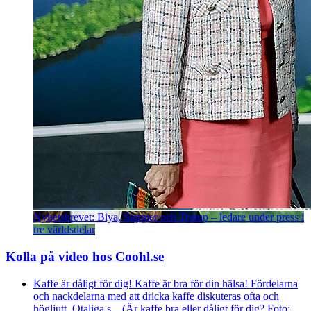
Nyhetsbrevet: Biya, Starmer och Trump – ledare under press i
tre världsdelar
Kolla på video hos Coohl.se
Kaffe är dåligt för dig! Kaffe är bra för din hälsa! Fördelarna
och nackdelarna med att dricka kaffe diskuteras ofta och
högljutt. Otaliga s... (Är kaffe bra eller dåligt för dig? Foto: