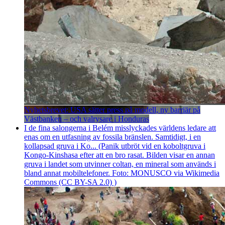
Nyhetsbrevet: USA sätter press på modell, ny barriär på
Västbanken – och valrysare i Honduras
I de fina salongerna i Belém misslyckades världens ledare att
enas om en utfasning av fossila bränslen. Samtidigt, i en
kollapsad gruva i Ko... (Panik utbröt vid en koboltgruva i
Kongo-Kinshasa efter att en bro rasat. Bilden visar en annan
gruva i landet som utvinner coltan, en mineral som används i
bland annat mobiltelefoner. Foto: MONUSCO via Wikimedia
Commons (CC BY-SA 2.0) )