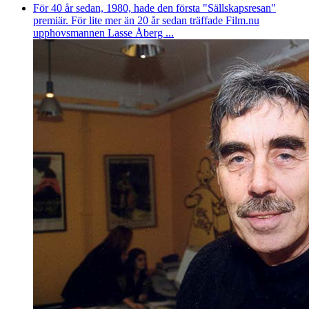
För 40 år sedan, 1980, hade den första "Sällskapsresan"
premiär. För lite mer än 20 år sedan träffade Film.nu
upphovsmannen Lasse Åberg ...