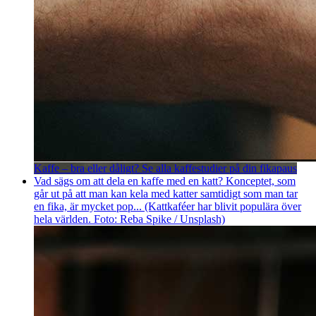
Kaffe – bra eller dåligt? Se alla kaffestudier på din fikapaus
Vad sägs om att dela en kaffe med en katt? Konceptet, som
går ut på att man kan kela med katter samtidigt som man tar
en fika, är mycket pop... (Kattkaféer har blivit populära över
hela världen. Foto: Reba Spike / Unsplash)