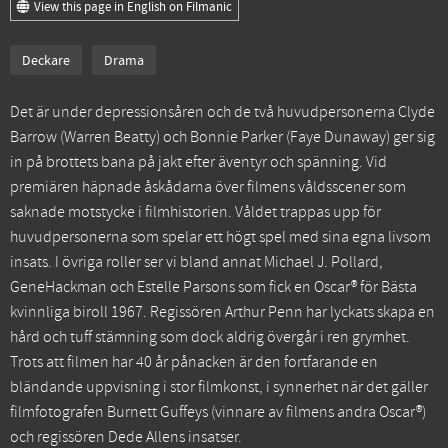
View this page in English on Filmanic
Deckare
Drama
Det är under depressionsåren och de två huvudpersonerna Clyde
Barrow (Warren Beatty) och Bonnie Parker (Faye Dunaway) ger sig
in på brottets bana på jakt efter äventyr och spänning. Vid
premiären häpnade åskådarna över filmens våldsscener som
saknade motstycke i filmhistorien. Våldet trappas upp för
huvudpersonerna som spelar ett högt spel med sina egna livsom
insats. I övriga roller ser vi bland annat Michael J. Pollard,
GeneHackman och Estelle Parsons som fick en Oscar® för Bästa
kvinnliga biroll 1967. Regissören Arthur Penn har lyckats skapa en
hård och tuff stämning som dock aldrig övergår i ren grymhet.
Trots att filmen har 40 år pånacken är den fortfarande en
bländande uppvisning i stor filmkonst, i synnerhet när det gäller
filmfotografen Burnett Guffeys (vinnare av filmens andra Oscar®)
och regissören Dede Allens insatser.