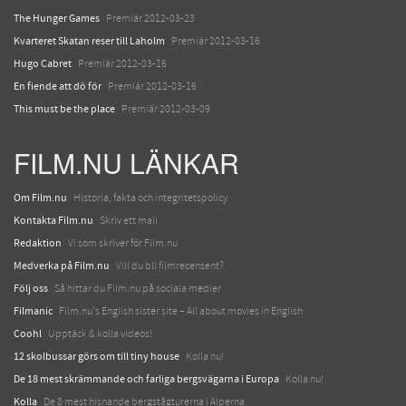
The Hunger Games
Premiär 2012-03-23
Kvarteret Skatan reser till Laholm
Premiär 2012-03-16
Hugo Cabret
Premiär 2012-03-16
En fiende att dö för
Premiär 2012-03-16
This must be the place
Premiär 2012-03-09
FILM.NU LÄNKAR
Om Film.nu
Historia, fakta och integritetspolicy
Kontakta Film.nu
Skriv ett mail
Redaktion
Vi som skriver för Film.nu
Medverka på Film.nu
Vill du bli filmrecensent?
Följ oss
Så hittar du Film.nu på sociala medier
Filmanic
Film.nu's English sister site – All about movies in English
Coohl
Upptäck & kolla videos!
12 skolbussar görs om till tiny house
Kolla nu!
De 18 mest skrämmande och farliga bergsvägarna i Europa
Kolla nu!
Kolla
De 8 mest hisnande bergstågturerna i Alperna