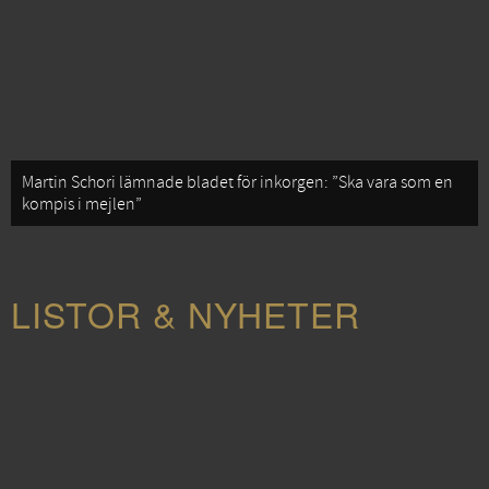
Martin Schori lämnade bladet för inkorgen: ”Ska vara som en
kompis i mejlen”
LISTOR & NYHETER