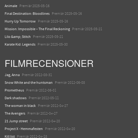
Animale
Premiär 2025-05-16
Final Destination: Bloodlines
Premiär 2025-05-16
Hurry Up Tomorrow
Premiär 2025-05-16
Mission: Impossible – The Final Reckoning
Premiär 2025-05-21
Lilo &amp; Stitch
Premiär 2025-05-21
Karate Kid: Legends
Premiär 2025-05-30
FILMRECENSIONER
Jag, Anna
Premiär 2012-08-31
Snow White and the huntsman
Premiär 2012-06-08
Prometheus
Premiär 2012-06-01
Dark shadows
Premiär 2012-05-11
The woman in black
Premiär 2012-04-27
The Avengers
Premiär 2012-04-27
21 Jump street
Premiär 2012-04-20
Project X - Hemmafesten
Premiär 2012-04-20
Kill list
Premiär 2012-04-18