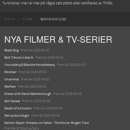
funktioner, men är inte på något sätt stödd eller certifierad av TMDb.
FILM.NU
FILMER
BONNIE AND CLYDE
NYA FILMER & TV-SERIER
Black Dog
Premiär 2025-05-02
Bob Trevino Likes It
Premiär 2025-05-02
I huvudet på Blanche Houellebecq
Premiär 2025-05-02
Rörelser
Premiär 2025-05-02
Unanimal
Premiär 2025-05-02
Warfare
Premiär 2025-05-02
Ocean with David Attenborough
Premiär 2025-05-08
Abir Gulaal
Premiär 2025-05-09
Death of a Unicorn
Premiär 2025-05-09
Den tysta trilogin
Premiär 2025-05-09
Demon Slayer: Kimetsu no Yaiba – The Movie: Mugen Train
Premiär SF Studios/Sony