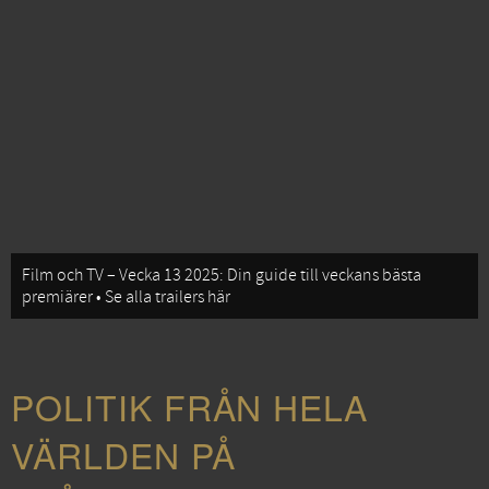
Film och TV – Vecka 13 2025: Din guide till veckans bästa
premiärer • Se alla trailers här
POLITIK FRÅN HELA
VÄRLDEN PÅ