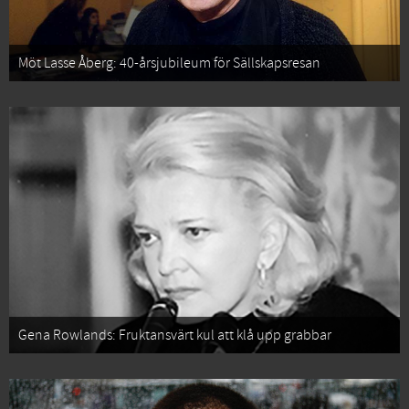
Möt Lasse Åberg: 40-årsjubileum för Sällskapsresan
Gena Rowlands: Fruktansvärt kul att klå upp grabbar