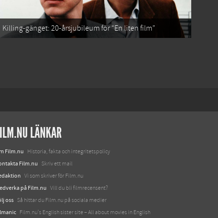
Killing-gänget: 20-årsjubileum för “En liten film”
ILM.NU LÄNKAR
m Film.nu
Historia, fakta och integritetspolicy
ontakta Film.nu
Skriv ett mail
edaktion
Vi som skriver för Film.nu
edverka på Film.nu
Vill du bli filmrecensent?
lj oss
Så hittar du Film.nu på sociala medier
ilmanic
Film.nu's English sister site – All about movies in English