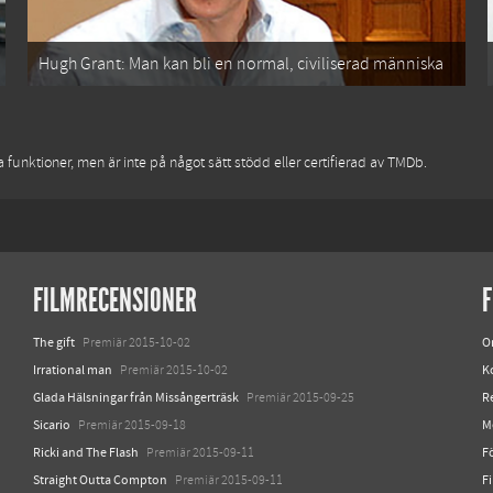
Hugh Grant: Man kan bli en normal, civiliserad människa
funktioner, men är inte på något sätt stödd eller certifierad av TMDb.
FILMRECENSIONER
F
The gift
O
Premiär 2015-10-02
Irrational man
K
Premiär 2015-10-02
Glada Hälsningar från Missångerträsk
R
Premiär 2015-09-25
Sicario
M
Premiär 2015-09-18
Ricki and The Flash
Fö
Premiär 2015-09-11
Straight Outta Compton
F
Premiär 2015-09-11