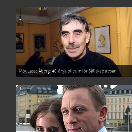
Möt Lasse Åberg: 40-årsjubileum för Sällskapsresan