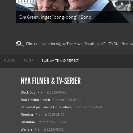
Eva Green: Inget “bong-bong” i Bond
Film.nu använder sig av The Movie Database API (TMDb) för vissa 
FILM.NU
FILMER
BLUE, WHITE, AND PERFECT
NYA FILMER & TV-SERIER
Black Dog
Premiär 2025-05-02
Bob Trevino Likes It
Premiär 2025-05-02
I huvudet på Blanche Houellebecq
Premiär 2025-05-02
Rörelser
Premiär 2025-05-02
Unanimal
Premiär 2025-05-02
Warfare
Premiär 2025-05-02