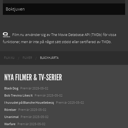
Boktjuven
Film.nu använder sig av The Movie Database API (TMDb) för vissa
funktioner, men är inte på något sätt stödd eller certifierad av TMDb.
FILM.NU
FILMER
BLÄCKHJÄRTA
NYA FILMER & TV-SERIER
Black Dog
Premiär 2025-05-02
Bob Trevino Likes It
Premiär 2025-05-02
I huvudet på Blanche Houellebecq
Premiär 2025-05-02
Rörelser
Premiär 2025-05-02
Unanimal
Premiär 2025-05-02
Warfare
Premiär 2025-05-02