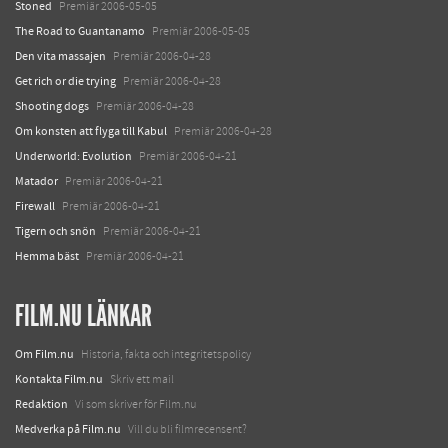
Stoned
Premiär 2006-05-05
The Road to Guantanamo
Premiär 2006-05-05
Den vita massajen
Premiär 2006-04-28
Get rich or die trying
Premiär 2006-04-28
Shooting dogs
Premiär 2006-04-28
Om konsten att flyga till Kabul
Premiär 2006-04-28
Underworld: Evolution
Premiär 2006-04-21
Matador
Premiär 2006-04-21
Firewall
Premiär 2006-04-21
Tigern och snön
Premiär 2006-04-21
Hemma bäst
Premiär 2006-04-21
FILM.NU LÄNKAR
Om Film.nu
Historia, fakta och integritetspolicy
Kontakta Film.nu
Skriv ett mail
Redaktion
Vi som skriver för Film.nu
Medverka på Film.nu
Vill du bli filmrecensent?