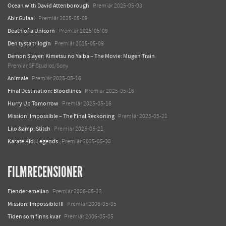
Ocean with David Attenborough
Premiär 2025-05-08
Abir Gulaal
Premiär 2025-05-09
Death of a Unicorn
Premiär 2025-05-09
Den tysta trilogin
Premiär 2025-05-09
Demon Slayer: Kimetsu no Yaiba – The Movie: Mugen Train
Premiär SF Studios/Sony
Animale
Premiär 2025-05-16
Final Destination: Bloodlines
Premiär 2025-05-16
Hurry Up Tomorrow
Premiär 2025-05-16
Mission: Impossible – The Final Reckoning
Premiär 2025-05-21
Lilo &amp; Stitch
Premiär 2025-05-21
Karate Kid: Legends
Premiär 2025-05-30
FILMRECENSIONER
Fiender emellan
Premiär 2006-05-12
Mission: Impossible III
Premiär 2006-05-05
Tiden som finns kvar
Premiär 2006-05-05