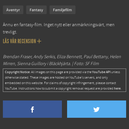
Äventyr
Fantasy
Familjefilm
Ännu en fantasy-film. Inget nytt eller anmärkningsvärt, men
trevligt.
LÄS VÅR RECENSION
Brendan Fraser, Andy Serkis, Eliza Bennett, Paul Bettany, Helen
Mirren, Sienna Guillory i Bläckhjärta. | Foto: SF Film
Copyright Notice:
YouTube API
All images on this page are provided via the
unless
otherwise stated. These images are hosted on YouTube's servers, and only
embedded on this website. For claims of copyright infringement, please contact
here
YouTube. Instructions how to submit a copyright removal request are provided
.