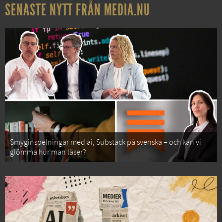
SENASTE NYTT FRÅN MEDIA.NU
Smyginspelningar med ai, Substack på svenska – och kan vi
glömma hur man läser?