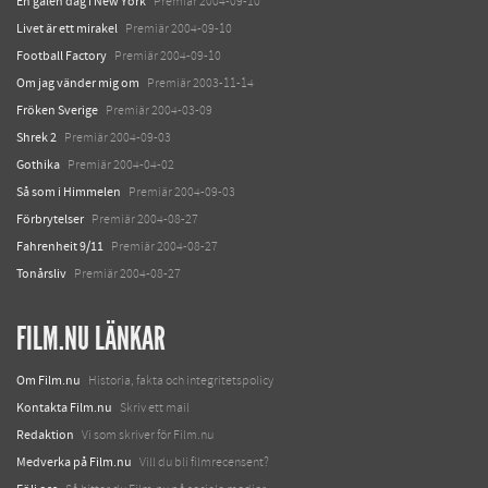
En galen dag i New York
Premiär 2004-09-10
Livet är ett mirakel
Premiär 2004-09-10
Football Factory
Premiär 2004-09-10
Om jag vänder mig om
Premiär 2003-11-14
Fröken Sverige
Premiär 2004-03-09
Shrek 2
Premiär 2004-09-03
Gothika
Premiär 2004-04-02
Så som i Himmelen
Premiär 2004-09-03
Förbrytelser
Premiär 2004-08-27
Fahrenheit 9/11
Premiär 2004-08-27
Tonårsliv
Premiär 2004-08-27
FILM.NU LÄNKAR
Om Film.nu
Historia, fakta och integritetspolicy
Kontakta Film.nu
Skriv ett mail
Redaktion
Vi som skriver för Film.nu
Medverka på Film.nu
Vill du bli filmrecensent?