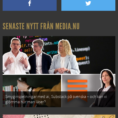
SENASTE NYTT FRÅN MEDIA.NU
Smyginspelningar med ai, Substack på svenska – och kan vi
glömma hur man läser?