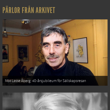
PÄRLOR FRÅN ARKIVET
Möt Lasse Åberg: 40-årsjubileum för Sällskapsresan