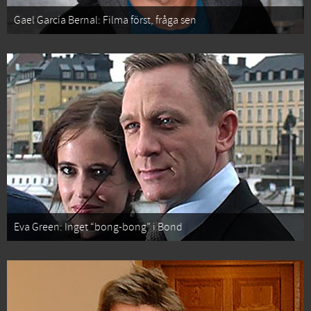
Gael García Bernal: Filma först, fråga sen
Eva Green: Inget “bong-bong” i Bond