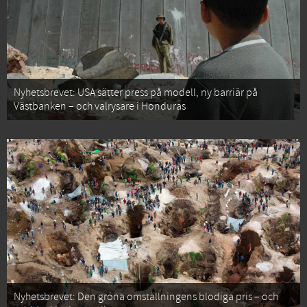
Nyhetsbrevet: USA sätter press på modell, ny barriär på
Västbanken – och valrysare i Honduras
Nyhetsbrevet: Den gröna omställningens blodiga pris – och