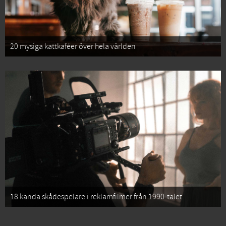
20 mysiga kattkaféer över hela världen
18 kända skådespelare i reklamfilmer från 1990-talet