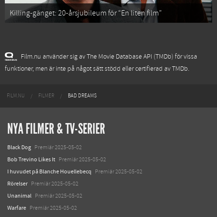
Killing-gänget: 20-årsjubileum för “En liten film”
Film.nu använder sig av The Movie Database API (TMDb) för vissa
funktioner, men är inte på något sätt stödd eller certifierad av TMDb.
FILM.NU
FILMER
BAD DREAMS
NYA FILMER & TV-SERIER
Black Dog
Premiär 2025-05-02
Bob Trevino Likes It
Premiär 2025-05-02
I huvudet på Blanche Houellebecq
Premiär 2025-05-02
Rörelser
Premiär 2025-05-02
Unanimal
Premiär 2025-05-02
Warfare
Premiär 2025-05-02