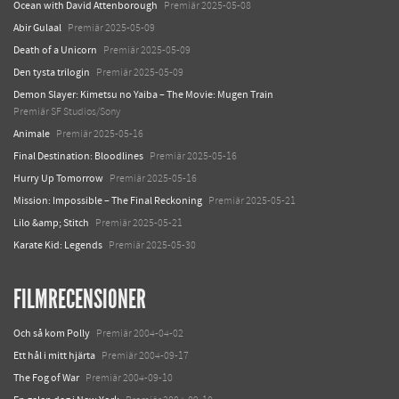
Ocean with David Attenborough
Premiär 2025-05-08
Abir Gulaal
Premiär 2025-05-09
Death of a Unicorn
Premiär 2025-05-09
Den tysta trilogin
Premiär 2025-05-09
Demon Slayer: Kimetsu no Yaiba – The Movie: Mugen Train
Premiär SF Studios/Sony
Animale
Premiär 2025-05-16
Final Destination: Bloodlines
Premiär 2025-05-16
Hurry Up Tomorrow
Premiär 2025-05-16
Mission: Impossible – The Final Reckoning
Premiär 2025-05-21
Lilo &amp; Stitch
Premiär 2025-05-21
Karate Kid: Legends
Premiär 2025-05-30
FILMRECENSIONER
Och så kom Polly
Premiär 2004-04-02
Ett hål i mitt hjärta
Premiär 2004-09-17
The Fog of War
Premiär 2004-09-10