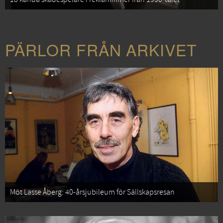
PÄRLOR FRÅN ARKIVET
Möt Lasse Åberg: 40-årsjubileum för Sällskapsresan