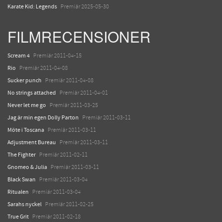
Karate Kid: Legends
Premiär 2025-05-30
FILMRECENSIONER
Scream 4
Premiär 2011-04-15
Rio
Premiär 2011-04-08
Sucker punch
Premiär 2011-04-08
No strings attached
Premiär 2011-04-01
Never let me go
Premiär 2011-03-25
Jag är min egen Dolly Parton
Premiär 2011-03-11
Möte i Toscana
Premiär 2011-03-11
Adjustment Bureau
Premiär 2011-03-11
The Fighter
Premiär 2011-02-11
Gnomeo & Julia
Premiär 2011-03-11
Black Swan
Premiär 2011-03-04
Ritualen
Premiär 2011-03-04
Sarahs nyckel
Premiär 2011-02-25
True Grit
Premiär 2011-02-18