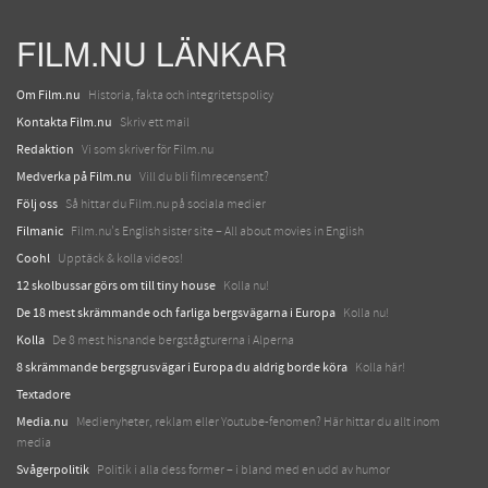
FILM.NU LÄNKAR
Om Film.nu
Historia, fakta och integritetspolicy
Kontakta Film.nu
Skriv ett mail
Redaktion
Vi som skriver för Film.nu
Medverka på Film.nu
Vill du bli filmrecensent?
Följ oss
Så hittar du Film.nu på sociala medier
Filmanic
Film.nu's English sister site – All about movies in English
Coohl
Upptäck & kolla videos!
12 skolbussar görs om till tiny house
Kolla nu!
De 18 mest skrämmande och farliga bergsvägarna i Europa
Kolla nu!
Kolla
De 8 mest hisnande bergstågturerna i Alperna
8 skrämmande bergsgrusvägar i Europa du aldrig borde köra
Kolla här!
Textadore
Media.nu
Medienyheter, reklam eller Youtube-fenomen? Här hittar du allt inom
media
Svågerpolitik
Politik i alla dess former – i bland med en udd av humor