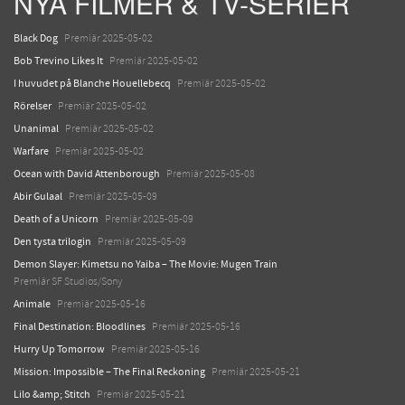
NYA FILMER & TV-SERIER
Black Dog
Premiär 2025-05-02
Bob Trevino Likes It
Premiär 2025-05-02
I huvudet på Blanche Houellebecq
Premiär 2025-05-02
Rörelser
Premiär 2025-05-02
Unanimal
Premiär 2025-05-02
Warfare
Premiär 2025-05-02
Ocean with David Attenborough
Premiär 2025-05-08
Abir Gulaal
Premiär 2025-05-09
Death of a Unicorn
Premiär 2025-05-09
Den tysta trilogin
Premiär 2025-05-09
Demon Slayer: Kimetsu no Yaiba – The Movie: Mugen Train
Premiär SF Studios/Sony
Animale
Premiär 2025-05-16
Final Destination: Bloodlines
Premiär 2025-05-16
Hurry Up Tomorrow
Premiär 2025-05-16
Mission: Impossible – The Final Reckoning
Premiär 2025-05-21
Lilo &amp; Stitch
Premiär 2025-05-21