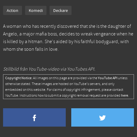
Action
Komedi
Deckare
A woman who has recently discovered that she is the daughter of
Angelo, a major mafia boss, decides to wreak vengeance when he
is killed by a hitman. She's aided by his faithful bodyguard, with
whom she soon falls in love.
Stillbild från YouTube-video via YouTubes API.
Copyright Notice:
YouTube API
All images on this page are provided via the
unless
otherwise stated. These images are hosted on YouTube's servers, and only
embedded on this website. For claims of copyright infringement, please contact
here
YouTube. Instructions how to submit a copyright removal request are provided
.