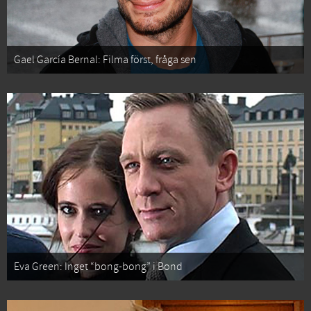
Gael García Bernal: Filma först, fråga sen
Eva Green: Inget “bong-bong” i Bond