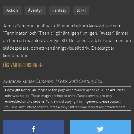
Action
Äventyr
Fantasy
Sci-Fi
James Cameron är tillbaka. Mannen bakom kioskvältare som
"Terminator" och "Titanic" gör äntligen film igen. "Avatar" är mer
än bara ett makalöst äventyr i 3D. Det är en stark historia, med bra
skådespelare, och ett vansinnigt visuellt driv. En oslagbar
kombination.
LÄS VÅR RECENSION
Avatar av James Cameron. | Foto: 20th Century Fox
Copyright Notice:
YouTube API
All images on this page are provided via the
unless
otherwise stated. These images are hosted on YouTube's servers, and only
embedded on this website. For claims of copyright infringement, please contact
here
YouTube. Instructions how to submit a copyright removal request are provided
.