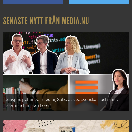
SENASTE NYTT FRÅN MEDIA.NU
Smyginspelningar med ai, Substack på svenska – och kan vi
glömma hur man läser?