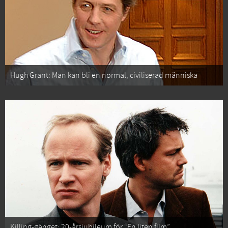
Hugh Grant: Man kan bli en normal, civiliserad människa
Killing-gänget: 20-årsjubileum för “En liten film”