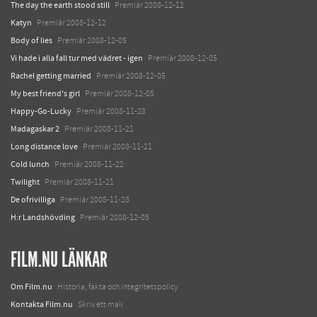
The day the earth stood still
Premiär 2008-12-12
Katyn
Premiär 2008-12-12
Body of lies
Premiär 2008-12-05
Vi hade i alla fall tur med vädret - igen
Premiär 2008-12-05
Rachel getting married
Premiär 2008-12-05
My best friend's girl
Premiär 2008-12-05
Happy-Go-Lucky
Premiär 2008-11-28
Madagaskar 2
Premiär 2008-11-21
Long distance love
Premiär 2008-11-21
Cold lunch
Premiär 2008-11-22
Twilight
Premiär 2008-11-21
De ofrivilliga
Premiär 2008-11-28
H:r Landshövding
Premiär 2008-12-05
FILM.NU LÄNKAR
Om Film.nu
Historia, fakta och integritetspolicy
Kontakta Film.nu
Skriv ett mail