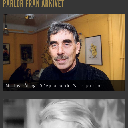
PÄRLOR FRÅN ARKIVET
Möt Lasse Åberg: 40-årsjubileum för Sällskapsresan