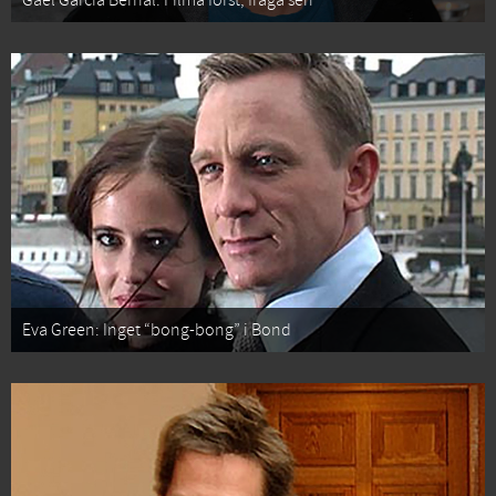
Gael García Bernal: Filma först, fråga sen
Eva Green: Inget “bong-bong” i Bond