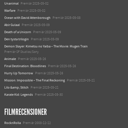
Unanimal
Premiär 2025-05-02
Warfare
Premiär 2025-05-02
Ocean with David Attenborough
Premiär 2025-05-08
Abir Gulaal
Premiär 2025-05-09
Death of a Unicorn
Premiär 2025-05-09
Den tysta trilogin
Premiär 2025-05-09
Demon Slayer: Kimetsu no Yaiba – The Movie: Mugen Train
Premiär SF Studios/Sony
Animale
Premiär 2025-05-16
Final Destination: Bloodlines
Premiär 2025-05-16
Hurry Up Tomorrow
Premiär 2025-05-16
Mission: Impossible – The Final Reckoning
Premiär 2025-05-21
Lilo &amp; Stitch
Premiär 2025-05-21
Karate Kid: Legends
Premiär 2025-05-30
FILMRECENSIONER
RocknRolla
Premiär 2008-12-12