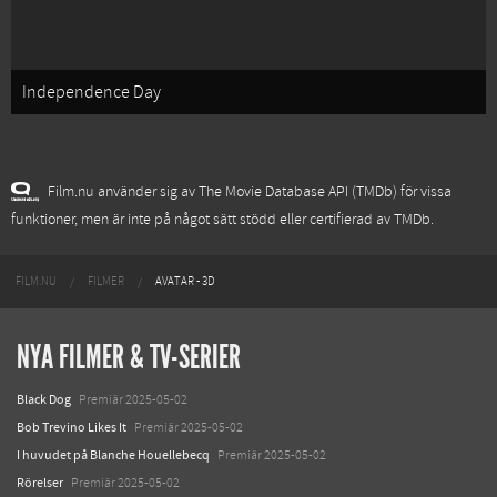
Independence Day
Film.nu använder sig av The Movie Database API (TMDb) för vissa
funktioner, men är inte på något sätt stödd eller certifierad av TMDb.
FILM.NU
FILMER
AVATAR - 3D
NYA FILMER & TV-SERIER
Black Dog
Premiär 2025-05-02
Bob Trevino Likes It
Premiär 2025-05-02
I huvudet på Blanche Houellebecq
Premiär 2025-05-02
Rörelser
Premiär 2025-05-02