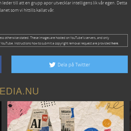
eder till att en grupp apor utvecklar intelligens lik vår egen. Detta
et som vi hittills kallat vår.
ess otherwise stated. These images are hosted on YouTube's servers, and only
here
 YouTube. Instructions how to submit a copyright removal request are provided
.
Dela på Twitter
EDIA.NU