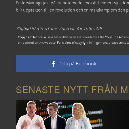
Ett forskarlags jakt på ett botemedel mot Alzheimers sjukdom l
blir upptakten till en revolution och en maktkamp om den plan
Stillbild från YouTube-video via YouTubes API.
Copyright Notice:
YouTube API
All images on this page are provided via the
unl
embedded on this website. For claims of copyright infringement, please contact
Dela på Facebook
SENASTE NYTT FRÅN M