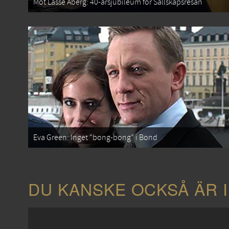
Möt Lasse Åberg: 40-årsjubileum för Sällskapsresan
Eva Green: Inget “bong-bong” i Bond
DU KANSKE OCKSÅ ÄR 