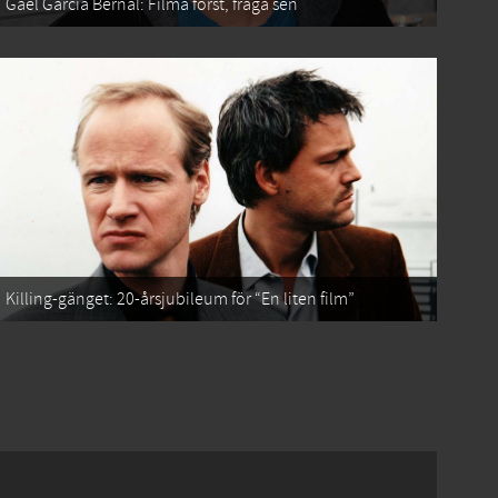
Gael García Bernal: Filma först, fråga sen
Killing-gänget: 20-årsjubileum för “En liten film”