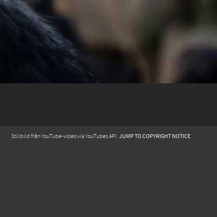
JUMP TO COPYRIGHT NOTICE
Stillbild från YouTube-video via YouTubes API.