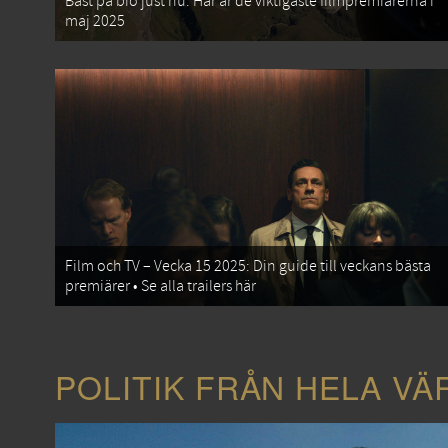
Bäst på bio just nu: Här är de viktigaste filmpremiärerna i
maj 2025
Film och TV – Vecka 15 2025: Din guide till veckans bästa
premiärer • Se alla trailers här
POLITIK FRÅN HELA VÄ