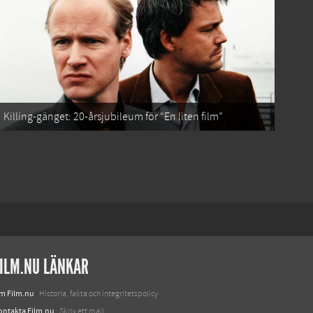
Killing-gänget: 20-årsjubileum för “En liten film”
ILM.NU LÄNKAR
m Film.nu
Historia, fakta och integritetspolicy
ontakta Film.nu
Skriv ett mail