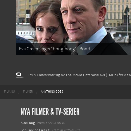
Eva Green: Inget “bong-bong” i Bond
Film.nu använder sig av The Movie Database API (TMDb) för vissa 
FILM.NU
FILMER
ANYTHING GOES
NYA FILMER & TV-SERIER
Black Dog
Premiär 2025-05-02
Bob Trevino Likes It
Premiär 2025-05-02