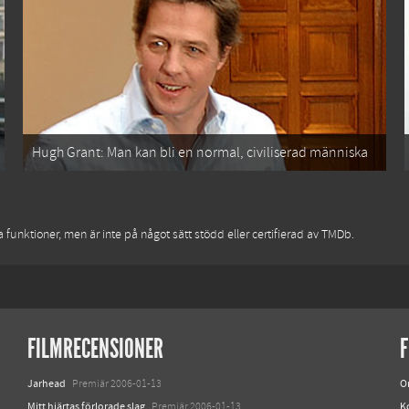
Hugh Grant: Man kan bli en normal, civiliserad människa
funktioner, men är inte på något sätt stödd eller certifierad av TMDb.
FILMRECENSIONER
F
Jarhead
O
Premiär 2006-01-13
Mitt hjärtas förlorade slag
K
Premiär 2006-01-13