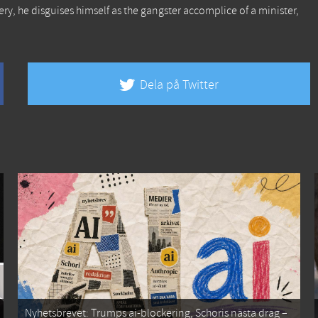
very, he disguises himself as the gangster accomplice of a minister,
Dela på Twitter
Nyhetsbrevet: Trumps ai-blockering, Schoris nästa drag –