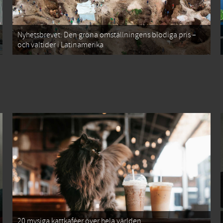
Nyhetsbrevet: Den gröna omställningens blodiga pris –
och valtider i Latinamerika
20 mysiga kattkaféer över hela världen