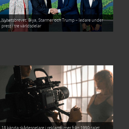
Nyhetsbrevet: Biya, Starmer och Trump – ledare under
press i tre världsdelar
18 kända skådespelare i reklamfilmer från 1990-talet