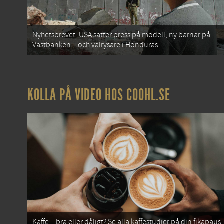
Nyhetsbrevet: USA sätter press på modell, ny barriär på
Västbanken – och valrysare i Honduras
KOLLA PÅ VIDEO HOS COOHL.SE
Kaffe – bra eller dåligt? Se alla kaffestudier på din fikapaus