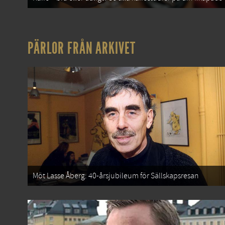
PÄRLOR FRÅN ARKIVET
Möt Lasse Åberg: 40-årsjubileum för Sällskapsresan