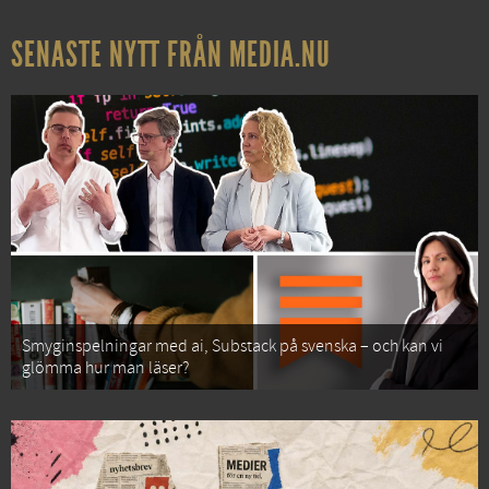
SENASTE NYTT FRÅN MEDIA.NU
Smyginspelningar med ai, Substack på svenska – och kan vi
glömma hur man läser?