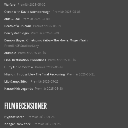
Warfare
Premiär 2025-05-02
Ocean with David Attenborough
Premiär 2025-05-08
Abir Gulaal
Premiär 2025-05-09
Death of a Unicorn
Premiär 2025-05-09
Den tysta trilogin
Premiär 2025-05-09
Demon Slayer: Kimetsu no Yaiba – The Movie: Mugen Train
Premiär SF Studios/Sony
Animale
Premiär 2025-05-16
Final Destination: Bloodlines
Premiär 2025-05-16
Hurry Up Tomorrow
Premiär 2025-05-16
Mission: Impossible – The Final Reckoning
Premiär 2025-05-21
Lilo &amp; Stitch
Premiär 2025-05-21
Karate Kid: Legends
Premiär 2025-05-30
FILMRECENSIONER
Hypnotisören
Premiär 2012-09-28
2 dagar i New York
Premiär 2012-09-28