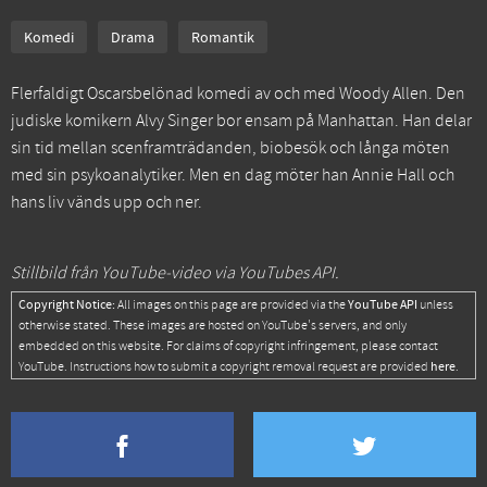
Komedi
Drama
Romantik
Flerfaldigt Oscarsbelönad komedi av och med Woody Allen. Den
judiske komikern Alvy Singer bor ensam på Manhattan. Han delar
sin tid mellan scenframträdanden, biobesök och långa möten
med sin psykoanalytiker. Men en dag möter han Annie Hall och
hans liv vänds upp och ner.
Stillbild från YouTube-video via YouTubes API.
Copyright Notice:
YouTube API
All images on this page are provided via the
unless
otherwise stated. These images are hosted on YouTube's servers, and only
embedded on this website. For claims of copyright infringement, please contact
here
YouTube. Instructions how to submit a copyright removal request are provided
.