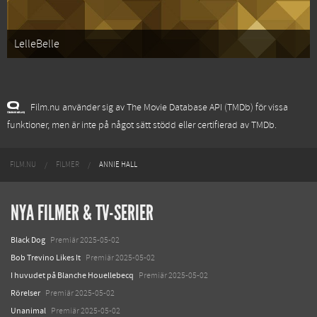
LelleBelle
Film.nu använder sig av The Movie Database API (TMDb) för vissa
funktioner, men är inte på något sätt stödd eller certifierad av TMDb.
FILM.NU
FILMER
ANNIE HALL
NYA FILMER & TV-SERIER
Black Dog
Premiär 2025-05-02
Bob Trevino Likes It
Premiär 2025-05-02
I huvudet på Blanche Houellebecq
Premiär 2025-05-02
Rörelser
Premiär 2025-05-02
Unanimal
Premiär 2025-05-02