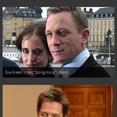
Eva Green: Inget “bong-bong” i Bond