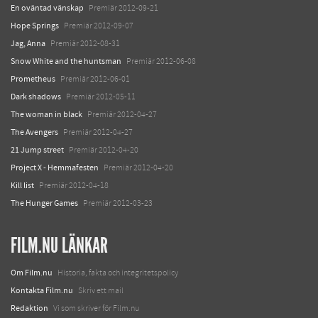
En oväntad vänskap
Premiär 2012-09-21
Hope Springs
Premiär 2012-09-07
Jag, Anna
Premiär 2012-08-31
Snow White and the huntsman
Premiär 2012-06-08
Prometheus
Premiär 2012-06-01
Dark shadows
Premiär 2012-05-11
The woman in black
Premiär 2012-04-27
The Avengers
Premiär 2012-04-27
21 Jump street
Premiär 2012-04-20
Project X - Hemmafesten
Premiär 2012-04-20
Kill list
Premiär 2012-04-18
The Hunger Games
Premiär 2012-03-23
FILM.NU LÄNKAR
Om Film.nu
Historia, fakta och integritetspolicy
Kontakta Film.nu
Skriv ett mail
Redaktion
Vi som skriver för Film.nu