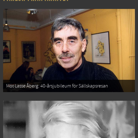
Möt Lasse Åberg: 40-årsjubileum för Sällskapsresan