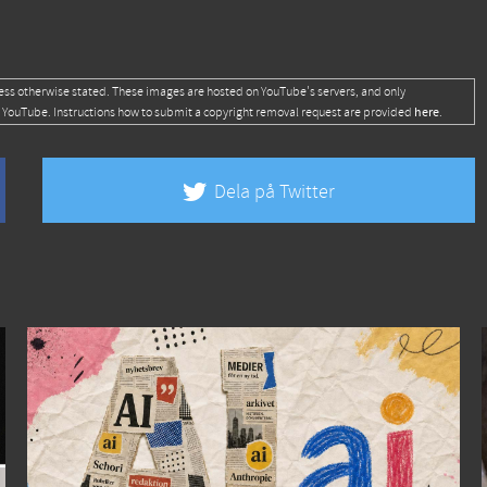
ess otherwise stated. These images are hosted on YouTube's servers, and only
here
 YouTube. Instructions how to submit a copyright removal request are provided
.
Dela på Twitter