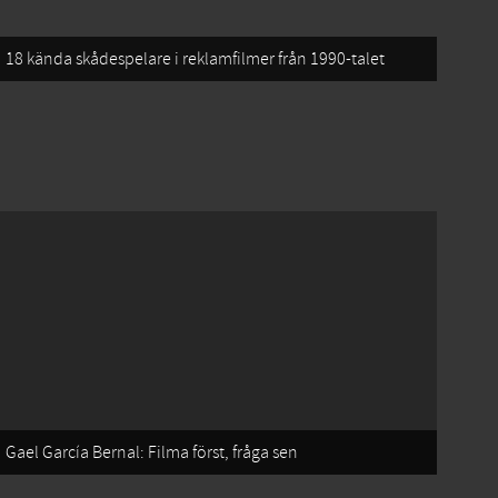
18 kända skådespelare i reklamfilmer från 1990-talet
Gael García Bernal: Filma först, fråga sen