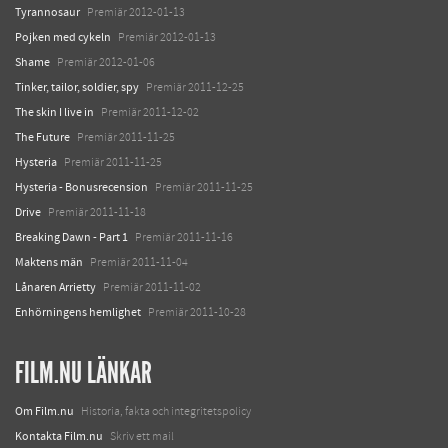
Tyrannosaur
Premiär 2012-01-13
Pojken med cykeln
Premiär 2012-01-13
Shame
Premiär 2012-01-06
Tinker, tailor, soldier, spy
Premiär 2011-12-25
The skin I live in
Premiär 2011-12-02
The Future
Premiär 2011-11-25
Hysteria
Premiär 2011-11-25
Hysteria - Bonusrecension
Premiär 2011-11-25
Drive
Premiär 2011-11-18
Breaking Dawn - Part 1
Premiär 2011-11-16
Maktens män
Premiär 2011-11-04
Lånaren Arrietty
Premiär 2011-11-02
Enhörningens hemlighet
Premiär 2011-10-28
FILM.NU LÄNKAR
Om Film.nu
Historia, fakta och integritetspolicy
Kontakta Film.nu
Skriv ett mail