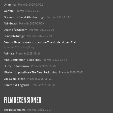
Unanimal
Premiär 2025-05-02
Warfare
Premiär 2025-05-02
Ocean with David Attenborough
Premiär 2025-05-08
Abir Gulaal
Premiär 2025-05-09
Death of a Unicorn
Premiär 2025-05-09
Den tysta trilogin
Premiär 2025-05-09
Demon Slayer: Kimetsu no Yaiba – The Movie: Mugen Train
Premiär SF Studios/Sony
Animale
Premiär 2025-05-16
Final Destination: Bloodlines
Premiär 2025-05-16
Hurry Up Tomorrow
Premiär 2025-05-16
Mission: Impossible – The Final Reckoning
Premiär 2025-05-21
Lilo &amp; Stitch
Premiär 2025-05-21
Karate Kid: Legends
Premiär 2025-05-30
FILMRECENSIONER
The Descendants
Premiär 2012-01-27