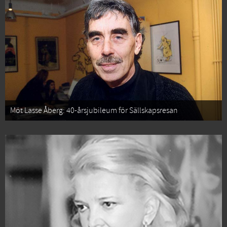
Möt Lasse Åberg: 40-årsjubileum för Sällskapsresan