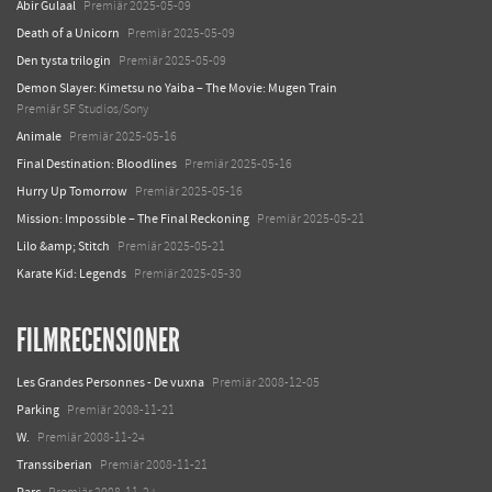
Abir Gulaal
Premiär 2025-05-09
Death of a Unicorn
Premiär 2025-05-09
Den tysta trilogin
Premiär 2025-05-09
Demon Slayer: Kimetsu no Yaiba – The Movie: Mugen Train
Premiär SF Studios/Sony
Animale
Premiär 2025-05-16
Final Destination: Bloodlines
Premiär 2025-05-16
Hurry Up Tomorrow
Premiär 2025-05-16
Mission: Impossible – The Final Reckoning
Premiär 2025-05-21
Lilo &amp; Stitch
Premiär 2025-05-21
Karate Kid: Legends
Premiär 2025-05-30
FILMRECENSIONER
Les Grandes Personnes - De vuxna
Premiär 2008-12-05
Parking
Premiär 2008-11-21
W.
Premiär 2008-11-24
Transsiberian
Premiär 2008-11-21
Parc