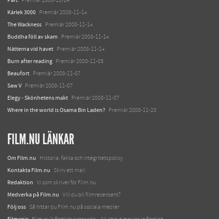
Premiär 2008-11-24
Kärlek 3000
Premiär 2008-11-14
The Wackness
Premiär 2008-11-14
Buddha föll av skam
Premiär 2008-11-14
Nätterna vid havet
Premiär 2008-11-14
Burn after reading
Premiär 2008-11-05
Beaufort
Premiär 2008-11-07
Saw V
Premiär 2008-11-07
Elegy - Skönhetens makt
Premiär 2008-11-07
Where in the world is Osama Bin Laden?
Premiär 2008-11-23
FILM.NU LÄNKAR
Om Film.nu
Historia, fakta och integritetspolicy
Kontakta Film.nu
Skriv ett mail
Redaktion
Vi som skriver för Film.nu
Medverka på Film.nu
Vill du bli filmrecensent?
Följ oss
Så hittar du Film.nu på sociala medier
Filmanic