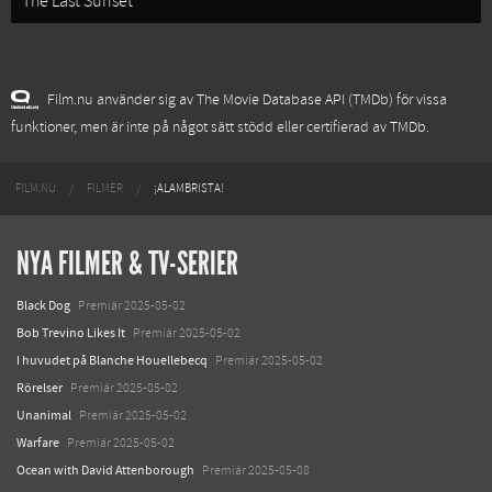
The Last Sunset
Film.nu använder sig av The Movie Database API (TMDb) för vissa
funktioner, men är inte på något sätt stödd eller certifierad av TMDb.
FILM.NU
FILMER
¡ALAMBRISTA!
NYA FILMER & TV-SERIER
Black Dog
Premiär 2025-05-02
Bob Trevino Likes It
Premiär 2025-05-02
I huvudet på Blanche Houellebecq
Premiär 2025-05-02
Rörelser
Premiär 2025-05-02
Unanimal
Premiär 2025-05-02
Warfare
Premiär 2025-05-02
Ocean with David Attenborough
Premiär 2025-05-08