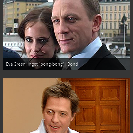
Eva Green: Inget “bong-bong” i Bond