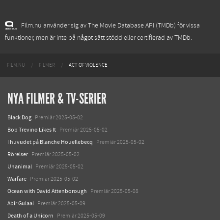
Film.nu använder sig av The Movie Database API (TMDb) för vissa
funktioner, men är inte på något sätt stödd eller certifierad av TMDb.
FILM.NU
FILMER
ACT OF VIOLENCE
NYA FILMER & TV-SERIER
Black Dog
Premiär 2025-05-02
Bob Trevino Likes It
Premiär 2025-05-02
I huvudet på Blanche Houellebecq
Premiär 2025-05-02
Rörelser
Premiär 2025-05-02
Unanimal
Premiär 2025-05-02
Warfare
Premiär 2025-05-02
Ocean with David Attenborough
Premiär 2025-05-08
Abir Gulaal
Premiär 2025-05-09
Death of a Unicorn
Premiär 2025-05-09