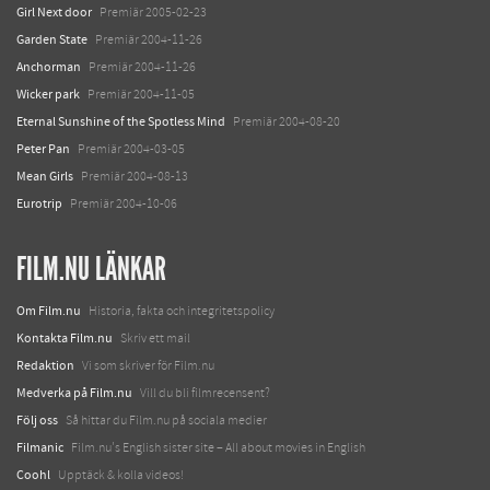
Girl Next door
Premiär 2005-02-23
Garden State
Premiär 2004-11-26
Anchorman
Premiär 2004-11-26
Wicker park
Premiär 2004-11-05
Eternal Sunshine of the Spotless Mind
Premiär 2004-08-20
Peter Pan
Premiär 2004-03-05
Mean Girls
Premiär 2004-08-13
Eurotrip
Premiär 2004-10-06
FILM.NU LÄNKAR
Om Film.nu
Historia, fakta och integritetspolicy
Kontakta Film.nu
Skriv ett mail
Redaktion
Vi som skriver för Film.nu
Medverka på Film.nu
Vill du bli filmrecensent?
Följ oss
Så hittar du Film.nu på sociala medier
Filmanic
Film.nu's English sister site – All about movies in English
Coohl
Upptäck & kolla videos!