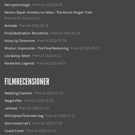
Den tysta trilogin
Premiär 2025-05-09
Demon Slayer: Kimetsu no Yaiba – The Movie: Mugen Train
Premiär SF Studios/Sony
Animale
Premiär 2025-05-16
Final Destination: Bloodlines
Premiär 2025-05-16
Hurry Up Tomorrow
Premiär 2025-05-16
Mission: Impossible – The Final Reckoning
Premiär 2025-05-21
Lilo &amp; Stitch
Premiär 2025-05-21
Karate Kid: Legends
Premiär 2025-05-30
FILMRECENSIONER
Wedding Crashers
Premiär 2005-07-22
Steget efter
Premiär 2005-06-25
Jarhead
Premiär 2006-01-13
Mitt hjärtas förlorade slag
Premiär 2006-01-13
One missed call 2
Premiär 2005-07-08
Coach Carter
Premiär 2005-05-13