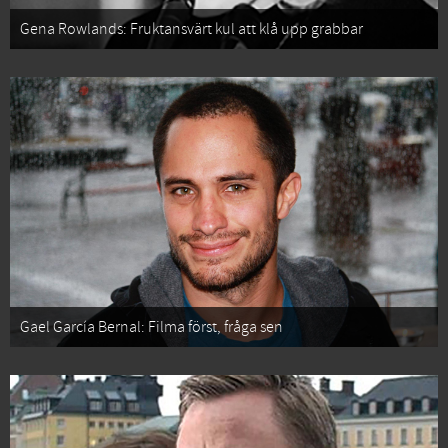
Gena Rowlands: Fruktansvärt kul att klå upp grabbar
Gael García Bernal: Filma först, fråga sen