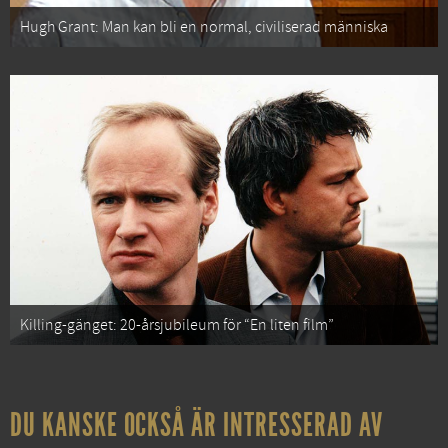
Hugh Grant: Man kan bli en normal, civiliserad människa
Killing-gänget: 20-årsjubileum för “En liten film”
DU KANSKE OCKSÅ ÄR INTRESSERAD AV