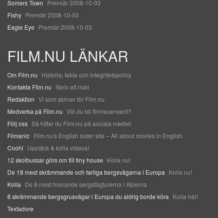
Somers Town
Premiär 2008-10-03
Fishy
Premiär 2008-10-03
Eagle Eye
Premiär 2008-10-03
FILM.NU LÄNKAR
Om Film.nu
Historia, fakta och integritetspolicy
Kontakta Film.nu
Skriv ett mail
Redaktion
Vi som skriver för Film.nu
Medverka på Film.nu
Vill du bli filmrecensent?
Följ oss
Så hittar du Film.nu på sociala medier
Filmanic
Film.nu's English sister site – All about movies in English
Coohl
Upptäck & kolla videos!
12 skolbussar görs om till tiny house
Kolla nu!
De 18 mest skrämmande och farliga bergsvägarna i Europa
Kolla nu!
Kolla
De 8 mest hisnande bergstågturerna i Alperna
8 skrämmande bergsgrusvägar i Europa du aldrig borde köra
Kolla här!
Textadore