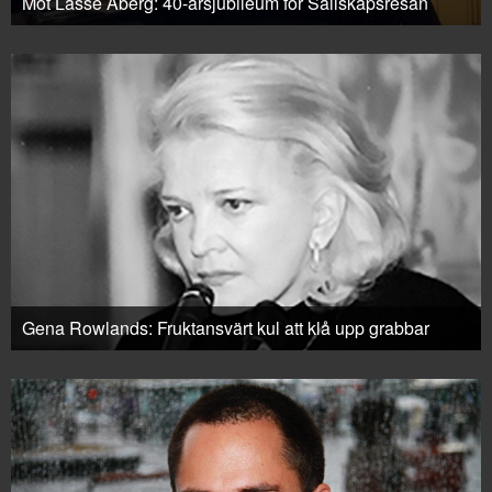
Möt Lasse Åberg: 40-årsjubileum för Sällskapsresan
Gena Rowlands: Fruktansvärt kul att klå upp grabbar