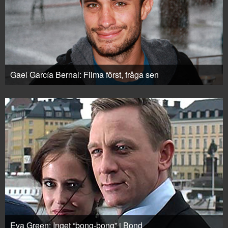
Gael García Bernal: Filma först, fråga sen
Eva Green: Inget “bong-bong” i Bond