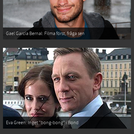
Gael García Bernal: Filma först, fråga sen
Eva Green: Inget “bong-bong” i Bond