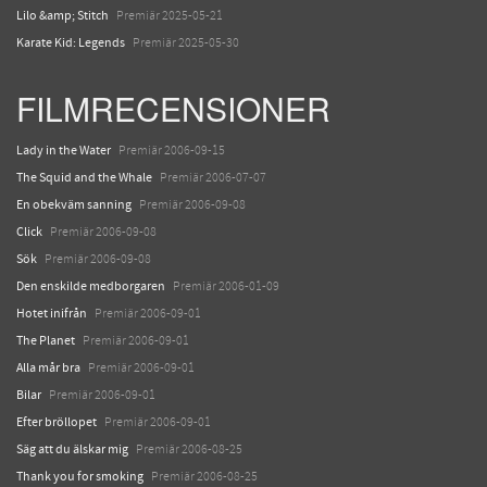
Lilo &amp; Stitch
Premiär 2025-05-21
Karate Kid: Legends
Premiär 2025-05-30
FILMRECENSIONER
Lady in the Water
Premiär 2006-09-15
The Squid and the Whale
Premiär 2006-07-07
En obekväm sanning
Premiär 2006-09-08
Click
Premiär 2006-09-08
Sök
Premiär 2006-09-08
Den enskilde medborgaren
Premiär 2006-01-09
Hotet inifrån
Premiär 2006-09-01
The Planet
Premiär 2006-09-01
Alla mår bra
Premiär 2006-09-01
Bilar
Premiär 2006-09-01
Efter bröllopet
Premiär 2006-09-01
Säg att du älskar mig
Premiär 2006-08-25
Thank you for smoking
Premiär 2006-08-25