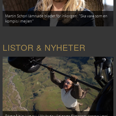
Martin Schori lämnade bladet för inkorgen: ”Ska vara som en
kompis i mejlen”
LISTOR & NYHETER