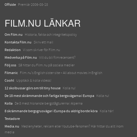
Offside
Premiär 2006-08-18
FILM.NU LÄNKAR
Om Film.nu
Historia, fakta och integritetspolicy
Kontakta Film.nu
Skriv ett mail
Redaktion
Vi som skriver för Film.nu
Medverka på Film.nu
Vill du bli filmrecensent?
Följ oss
Så hittar du Film.nu på sociala medier
Filmanic
Film.nu's English sister site – All about movies in English
Coohl
Upptäck & kolla videos!
12 skolbussar görs om till tiny house
Kolla nu!
De 18 mest skrämmande och farliga bergsvägarna i Europa
Kolla nu!
Kolla
De 8 mest hisnande bergstågturerna i Alperna
8 skrämmande bergsgrusvägar i Europa du aldrig borde köra
Kolla här!
Textadore
Media.nu
Medienyheter, reklam eller Youtube-fenomen? Här hittar du allt inom
media