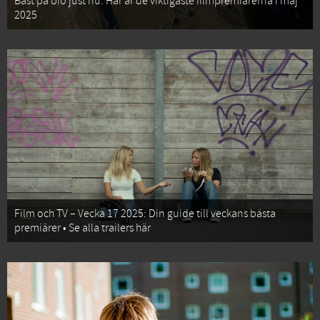
Bäst på bio just nu: Här är de viktigaste filmpremiärerna i maj
2025
Film och TV – Vecka 17 2025: Din guide till veckans bästa
premiärer • Se alla trailers här