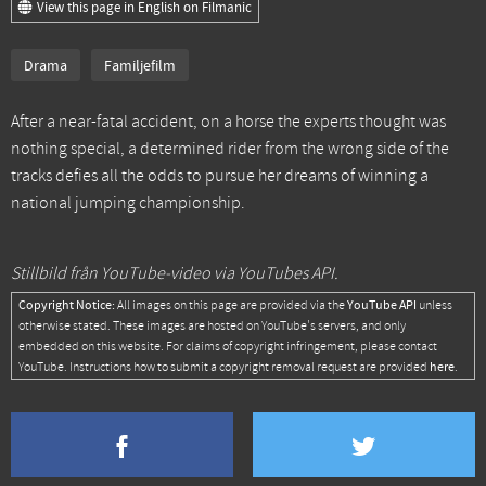
View this page in English on Filmanic
Drama
Familjefilm
After a near-fatal accident, on a horse the experts thought was
nothing special, a determined rider from the wrong side of the
tracks defies all the odds to pursue her dreams of winning a
national jumping championship.
Stillbild från YouTube-video via YouTubes API.
Copyright Notice:
YouTube API
All images on this page are provided via the
unless
otherwise stated. These images are hosted on YouTube's servers, and only
embedded on this website. For claims of copyright infringement, please contact
here
YouTube. Instructions how to submit a copyright removal request are provided
.