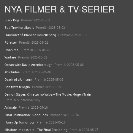
NYA FILMER & TV-SERIER
Black Dog
Premiär 2025-05-02
Bob Trevino Likes It
Premiär 2025-05-02
I huvudet på Blanche Houellebecq
Premiär 2025-05-02
Rörelser
Premiär 2025-05-02
Unanimal
Premiär 2025-05-02
Warfare
Premiär 2025-05-02
Ocean with David Attenborough
Premiär 2025-05-08
Abir Gulaal
Premiär 2025-05-09
Death of a Unicorn
Premiär 2025-05-09
Den tysta trilogin
Premiär 2025-05-09
Demon Slayer: Kimetsu no Yaiba – The Movie: Mugen Train
Premiär SF Studios/Sony
Animale
Premiär 2025-05-16
Final Destination: Bloodlines
Premiär 2025-05-16
Hurry Up Tomorrow
Premiär 2025-05-16
Mission: Impossible – The Final Reckoning
Premiär 2025-05-21