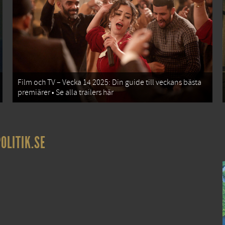
Film och TV – Vecka 14 2025: Din guide till veckans bästa
premiärer • Se alla trailers här
OLITIK.SE