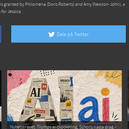
as is granted by Philomena (Doris Roberts) and Amy (Newton-John), a
for Jessica.
Dela på Twitter
Nyhetsbrevet: Trumps ai-blockering, Schoris nästa drag –