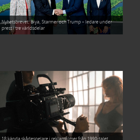
Nyhetsbrevet: Biya, Starmer och Trump – ledare under
press i tre världsdelar
18 kända skådespelare i reklamfilmer från 1990-talet