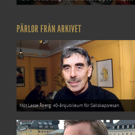
PÄRLOR FRÅN ARKIVET
Möt Lasse Åberg: 40-årsjubileum för Sällskapsresan