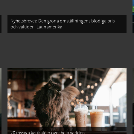
Nyhetsbrevet: Den gröna omställningens blodiga pris –
och valtider i Latinamerika
20 mysiga kattkaféer över hela världen