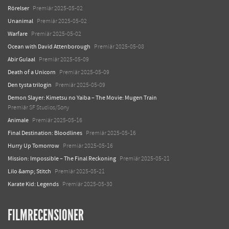
Rörelser
Premiär 2025-05-02
Unanimal
Premiär 2025-05-02
Warfare
Premiär 2025-05-02
Ocean with David Attenborough
Premiär 2025-05-08
Abir Gulaal
Premiär 2025-05-09
Death of a Unicorn
Premiär 2025-05-09
Den tysta trilogin
Premiär 2025-05-09
Demon Slayer: Kimetsu no Yaiba – The Movie: Mugen Train
Premiär SF Studios/Sony
Animale
Premiär 2025-05-16
Final Destination: Bloodlines
Premiär 2025-05-16
Hurry Up Tomorrow
Premiär 2025-05-16
Mission: Impossible – The Final Reckoning
Premiär 2025-05-21
Lilo &amp; Stitch
Premiär 2025-05-21
Karate Kid: Legends
Premiär 2025-05-30
FILMRECENSIONER