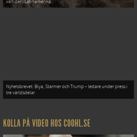
valtider i Latinamerika
Nyhetsbrevet: Biya, Starmer och Trump – ledare under press i
tre världsdelar
KOLLA PÅ VIDEO HOS COOHL.SE