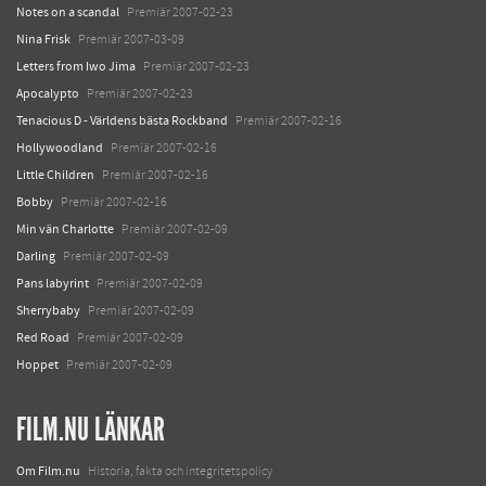
Notes on a scandal
Premiär 2007-02-23
Nina Frisk
Premiär 2007-03-09
Letters from Iwo Jima
Premiär 2007-02-23
Apocalypto
Premiär 2007-02-23
Tenacious D - Världens bästa Rockband
Premiär 2007-02-16
Hollywoodland
Premiär 2007-02-16
Little Children
Premiär 2007-02-16
Bobby
Premiär 2007-02-16
Min vän Charlotte
Premiär 2007-02-09
Darling
Premiär 2007-02-09
Pans labyrint
Premiär 2007-02-09
Sherrybaby
Premiär 2007-02-09
Red Road
Premiär 2007-02-09
Hoppet
Premiär 2007-02-09
FILM.NU LÄNKAR
Om Film.nu
Historia, fakta och integritetspolicy