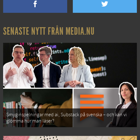
SENASTE NYTT FRÅN MEDIA.NU
Smyginspelningar med ai, Substack på svenska – och kan vi
glömma hur man läser?