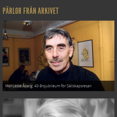
PÄRLOR FRÅN ARKIVET
Möt Lasse Åberg: 40-årsjubileum för Sällskapsresan