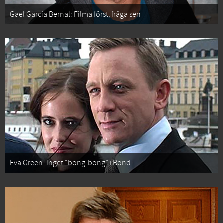
Gael García Bernal: Filma först, fråga sen
Eva Green: Inget “bong-bong” i Bond