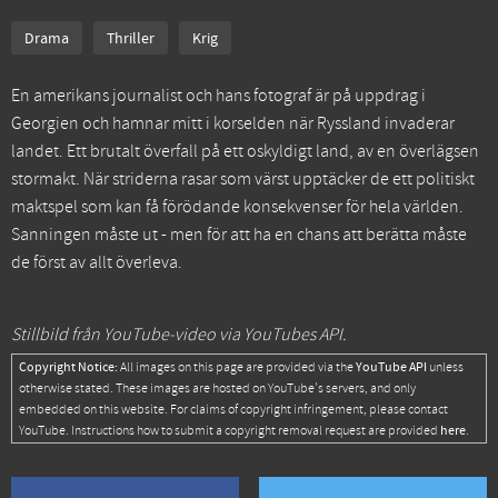
Drama
Thriller
Krig
En amerikans journalist och hans fotograf är på uppdrag i
Georgien och hamnar mitt i korselden när Ryssland invaderar
landet. Ett brutalt överfall på ett oskyldigt land, av en överlägsen
stormakt. När striderna rasar som värst upptäcker de ett politiskt
maktspel som kan få förödande konsekvenser för hela världen.
Sanningen måste ut - men för att ha en chans att berätta måste
de först av allt överleva.
Stillbild från YouTube-video via YouTubes API.
Copyright Notice:
YouTube API
All images on this page are provided via the
unless
otherwise stated. These images are hosted on YouTube's servers, and only
embedded on this website. For claims of copyright infringement, please contact
here
YouTube. Instructions how to submit a copyright removal request are provided
.