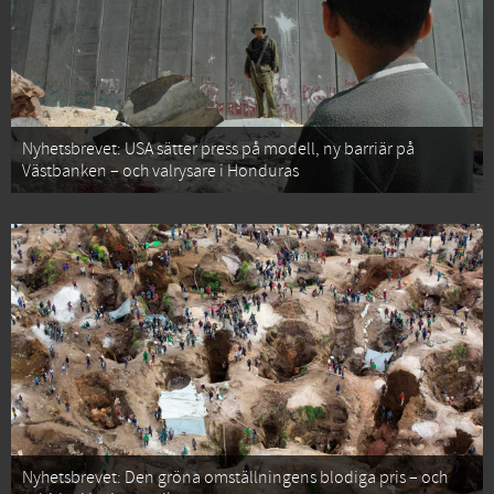
Nyhetsbrevet: USA sätter press på modell, ny barriär på
Västbanken – och valrysare i Honduras
Nyhetsbrevet: Den gröna omställningens blodiga pris – och