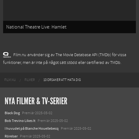
National Theatre Live: Hamlet
Film.nu använder sig av The Movie Database API (TMDb) för vissa
funktioner, men är inte på något sätt stödd eller certifierad av TMDb.
FILM.NU
FILMER
10 ORSAKER ATT HATA DIG
NYA FILMER & TV-SERIER
Black Dog
Premiär 2025-05-02
Bob Trevino Likes It
Premiär 2025-05-02
I huvudet på Blanche Houellebecq
Premiär 2025-05-02
Rörelser
Premiär 2025-05-02