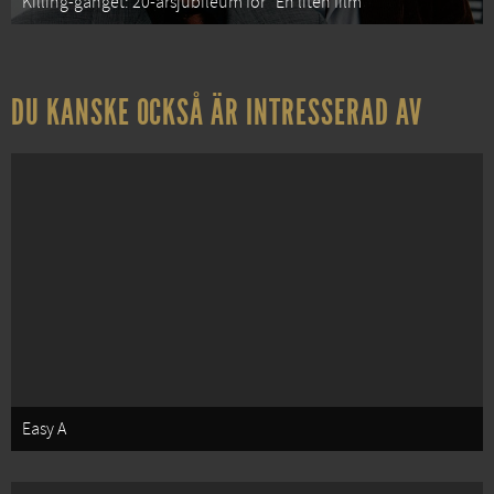
Killing-gänget: 20-årsjubileum för “En liten film”
DU KANSKE OCKSÅ ÄR INTRESSERAD AV
Easy A