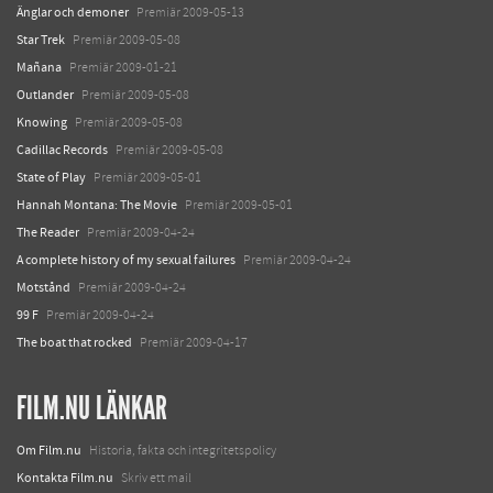
Änglar och demoner
Premiär 2009-05-13
Star Trek
Premiär 2009-05-08
Mañana
Premiär 2009-01-21
Outlander
Premiär 2009-05-08
Knowing
Premiär 2009-05-08
Cadillac Records
Premiär 2009-05-08
State of Play
Premiär 2009-05-01
Hannah Montana: The Movie
Premiär 2009-05-01
The Reader
Premiär 2009-04-24
A complete history of my sexual failures
Premiär 2009-04-24
Motstånd
Premiär 2009-04-24
99 F
Premiär 2009-04-24
The boat that rocked
Premiär 2009-04-17
FILM.NU LÄNKAR
Om Film.nu
Historia, fakta och integritetspolicy
Kontakta Film.nu
Skriv ett mail