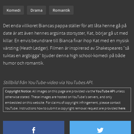
Komedi
Drama
Romantik
Det enda villkoret Biancas pappa ställer för att låta henne gå på
date är att även hennes argsinta storsyster, Kat, börjar gå ut med
killar. En envis beundrare till Bianca fixar ihop Kat med en mysisk
värsting (Heath Ledger). Filmen är inspirerad av Shakespeares "så
tuktas en argbigga" bjuder denna high school-komedi på både
humor och romantik.
Stillbild från YouTube-video via YouTubes API.
Copyright Notice:
YouTube API
All images on this page are provided via the
unless
otherwise stated. These images are hosted on YouTube's servers, and only
embedded on this website. For claims of copyright infringement, please contact
here
YouTube. Instructions how to submit a copyright removal request are provided
.