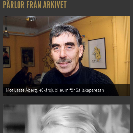
PÄRLOR FRÅN ARKIVET
Möt Lasse Åberg: 40-årsjubileum för Sällskapsresan