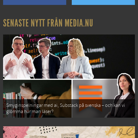
SENASTE NYTT FRÅN MEDIA.NU
Smyginspelningar med ai, Substack på svenska – och kan vi
glömma hur man läser?