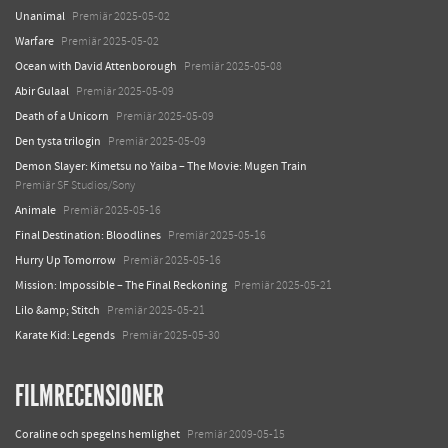
Unanimal
Premiär 2025-05-02
Warfare
Premiär 2025-05-02
Ocean with David Attenborough
Premiär 2025-05-08
Abir Gulaal
Premiär 2025-05-09
Death of a Unicorn
Premiär 2025-05-09
Den tysta trilogin
Premiär 2025-05-09
Demon Slayer: Kimetsu no Yaiba – The Movie: Mugen Train
Premiär SF Studios/Sony
Animale
Premiär 2025-05-16
Final Destination: Bloodlines
Premiär 2025-05-16
Hurry Up Tomorrow
Premiär 2025-05-16
Mission: Impossible – The Final Reckoning
Premiär 2025-05-21
Lilo &amp; Stitch
Premiär 2025-05-21
Karate Kid: Legends
Premiär 2025-05-30
FILMRECENSIONER
Coraline och spegelns hemlighet
Premiär 2009-05-15