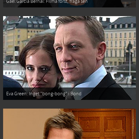
Gael García Bernal: Filma först, fråga sen
Eva Green: Inget “bong-bong” i Bond